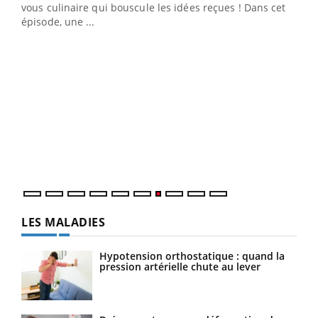
 en
vous culinaire qui bouscule les idées reçues ! Dans cet
u
épisode, une ...
Qua
You
"Les
trav
DRH 
LES MALADIES
Hypotension orthostatique : quand la
pression artérielle chute au lever