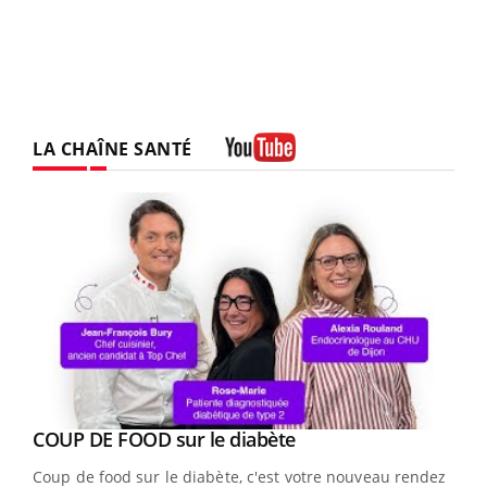
LA CHAÎNE SANTÉ
Youtube
Youtube
cès
COUP DE FOOD sur le diabète
Youtube
Coup de food sur le diabète, c'est votre nouveau rendez-