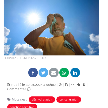
LIUDMILA CHERNETSKA / ISTOCK
Publié le 30.05.2024 à 08h00
|
|
|
|
|
Commenter
Mots clés :
déshydratation
concentration
fonction cognitive