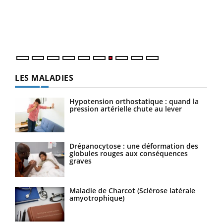
"Les
trav
DRH 
LES MALADIES
Hypotension orthostatique : quand la
pression artérielle chute au lever
Drépanocytose : une déformation des
globules rouges aux conséquences
graves
Maladie de Charcot (Sclérose latérale
amyotrophique)