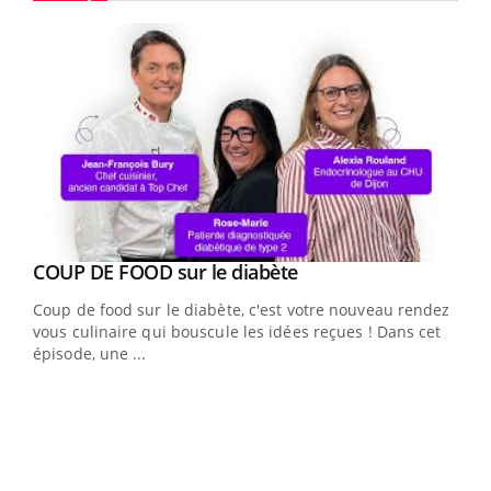
Youtube
Youtube
cès
COUP DE FOOD sur le diabète
Youtube
Coup de food sur le diabète, c'est votre nouveau rendez-
 en
vous culinaire qui bouscule les idées reçues ! Dans cet
u
épisode, une ...
Qua
You