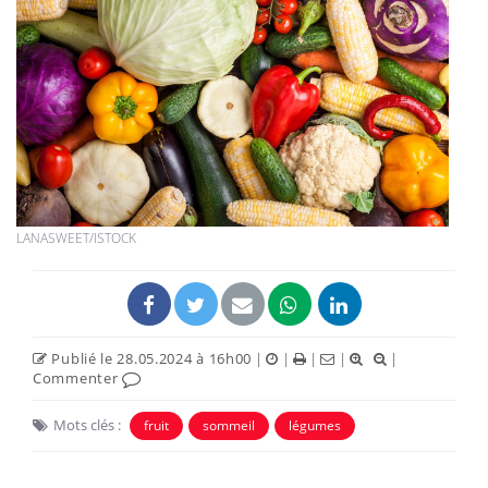
LANASWEET/ISTOCK
Publié le 28.05.2024 à 16h00
|
|
|
|
|
Commenter
Mots clés :
fruit
sommeil
légumes