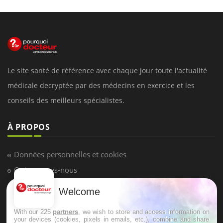
Le site santé de référence avec chaque jour toute l'actualité
médicale decryptée par des médecins en exercice et les
conseils des meilleurs spécialistes.
À PROPOS
Données personnelles et cookies
Qui sommes-nous
Conditions d'utilisation
Welcome
Plan du site
With our 225
partners
, we wish to store and access information on
Mentions Légales
your devices (cookies, pixels in emails, etc.), combine and share