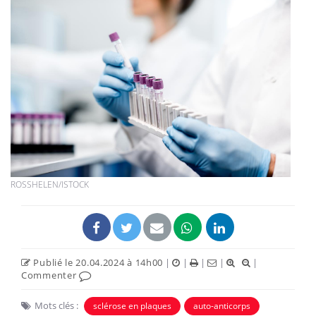
ROSSHELEN/ISTOCK
Publié le 20.04.2024 à 14h00
|
|
|
|
|
Commenter
Mots clés :
sclérose en plaques
auto-anticorps