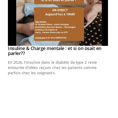
Insuline & Charge mentale : et si on osait en
Youtube
Youtube
parler??
En 2026, l'insuline dans le diabète de type 2 reste
entourée d'idées reçues chez les patients comme
parfois chez les soignants.
Ecz
You
pour
L'ét
Vaca
Nos 