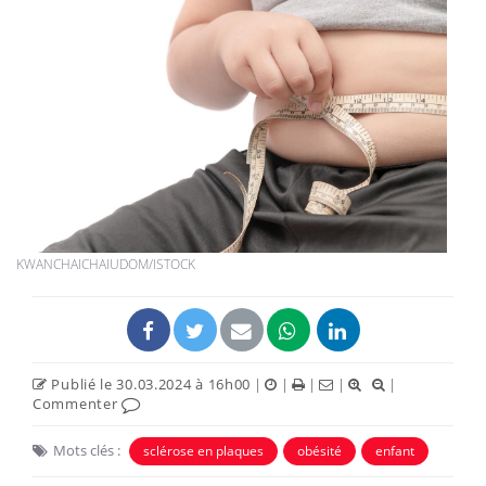
KWANCHAICHAIUDOM/ISTOCK
Publié le 30.03.2024 à 16h00
|
|
|
|
|
Commenter
Mots clés :
sclérose en plaques
obésité
enfant