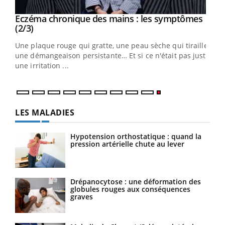
Eczéma chronique des mains : les symptômes
Youtube
Youtube
(2/3)
ris,
Une plaque rouge qui gratte, une peau sèche qui tiraille,
une démangeaison persistante… Et si ce n'était pas juste
une irritation ...
LES MALADIES
Hypotension orthostatique : quand la
pression artérielle chute au lever
Drépanocytose : une déformation des
globules rouges aux conséquences
graves