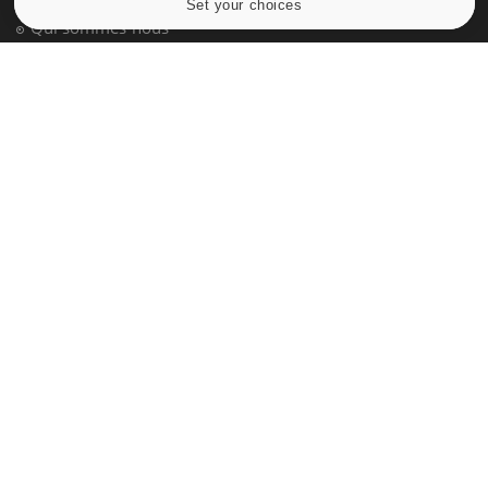
Set your choices
Cookies settings
Qui sommes-nous
Conditions d'utilisation
Plan du site
Mentions Légales
Nous contacter
NEWSLETTER
Recevez toutes les semaines les meilleures infos santé
S'INSCRIRE