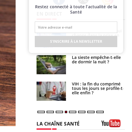
Restez connecté à toute l’actualité de la
Twitter
Facebook
Instagram
Santé
EN DIRECT
Cytomégalovirus : ce qui
Pourquoi votre ventre
change dans la prise en
gâche-t-il les premiers
charge des femmes
jours de vos vacances ?
S'INSCRIRE À LA NEWSLETTER
enceintes
La sieste empêche-t-elle
Fortes chaleurs :
de dormir la nuit ?
pourquoi le risque de
noyade grimpe-t-il ?
VIH : la fin du comprimé
Le Viagra pourrait-il
tous les jours se profile-t-
freiner la propagation du
elle enfin ?
cancer ?
LA CHAÎNE SANTÉ
Youtube