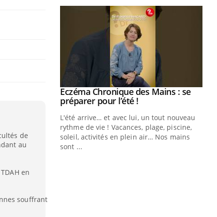
Eczéma Chronique des Mains : se
Youtube
Youtube
préparer pour l’été !
L'été arrive… et avec lui, un tout nouveau
rythme de vie ! Vacances, plage, piscine,
cultés de
soleil, activités en plein air… Nos mains
ndant au
sont ...
Youtube
Diabète & Ramadan 2026
Un
Youtube
You
fac
e TDAH en
Le Ramadan approche, et, pour de
pr
nombreuses personnes atteintes de
Un 
diabète, c'est une période de questions, de
nnes souffrant
mut
défis, mais ...
san