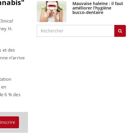
nnabis"
Mauvaise haleine : il faut
améliorer l’hygiène
bucco-dentaire
linical
ney H.
 et des
nne n’arrive
tation
 en
 de 6 % des
'inscrire