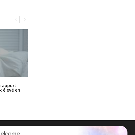
Grossesse à risque : ce jus naturel
n rapport
attire l'attention des chercheurs
x élevé en
elcome