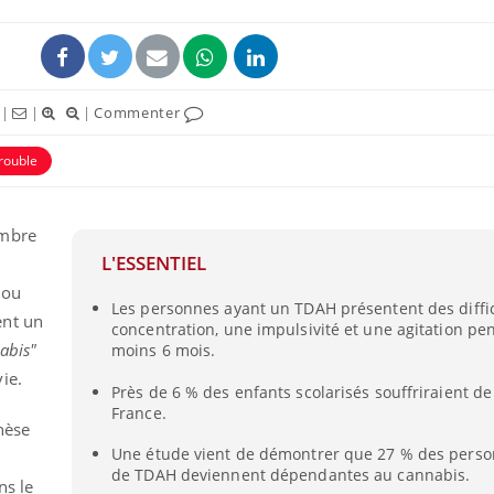
|
|
|
Commenter
rouble
uline & Charge mentale : et si on
tube
Youtube
it en parler??
ombre
L'ESSENTIEL
026, l'insuline dans le diabète de type 2
e entourée d'idées reçues chez les
 ou
Les personnes ayant un TDAH présentent des diffi
ients comme parfois chez les soignants.
nt un
concentration, une impulsivité et une agitation pe
abis"
moins 6 mois.
ie.
Près de 6 % des enfants scolarisés souffriraient d
France.
hèse
Une étude vient de démontrer que 27 % des perso
de TDAH deviennent dépendantes au cannabis.
ns le