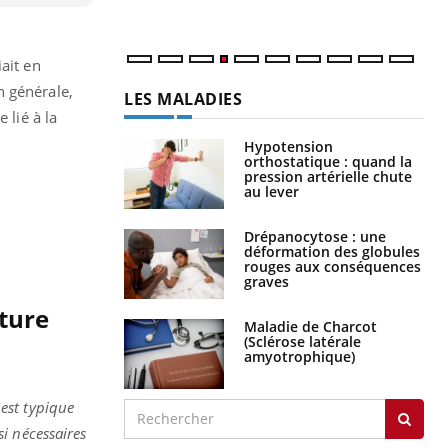
num
ait en
n générale,
LES MALADIES
 lié à la
Hypotension
orthostatique : quand la
pression artérielle chute
au lever
Drépanocytose : une
déformation des globules
rouges aux conséquences
graves
ature
Maladie de Charcot
(Sclérose latérale
amyotrophique)
 est typique
i nécessaires