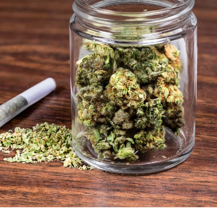
Cancer colorectal : une
stratégie simple aurait
changé la donne au Pays
basque
Chikungunya, dengue,
West Nile : que se passe-
t-il dans le sud de la
France ?
Les médicaments GLP-1
protègent-ils aussi les os
?