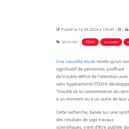
Publié le 18.04.2024 à 12h45
|
|
Mots clés :
TDAH
cannabis
t
 Mains :
Carence en fer : comprendre pour
Ins
Youtube
You
Youtube
Youtube
prévenir
osa
Une nouvelle étude
révèle qu’un n
significatif de personnes souffrant
aciles à aborder...
Fatigue, irritabilité, brouillard mental ou
En 2
poser des
même alopécie… Les symptômes de la
rest
de
trouble déficit de l'attention avec
'un proche c'est
carence en fer sont multiples ce qui la rend
pat
sans hyperactivité (
TDAH) développe
...
"trouble de la consommation de cann
à un moment ou à un autre de leur v
Cette recherche, basée sur une synt
des résultats de sept travaux
scientifiques, vient d’être publiée da