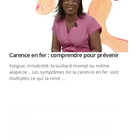
Youtube
Carence en fer : comprendre pour prévenir
Insuline & Charge mentale : et si on osait en
Youtube
Youtube
Youtube
parler??
Fatigue, irritabilité, brouillard mental ou même
En 2026, l'insuline dans le diabète de type 2 reste
alopécie… Les symptômes de la carence en fer sont
entourée d'idées reçues chez les patients comme
multiples ce qui la rend ...
parfois chez les soignants.
Ecz
You
pour
L'ét
Vaca
Nos 