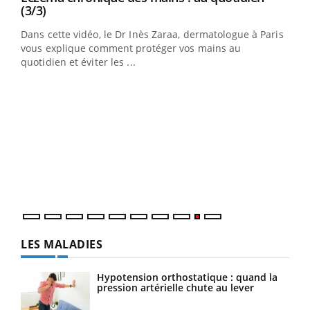
Youtube
(3/3)
au
Dans cette vidéo, le Dr Inès Zaraa, dermatologue à Paris,
,
vous explique comment protéger vos mains au
quotidien et éviter les ...
Ecz
You
(2/3
Une 
une 
une i
LES MALADIES
Hypotension orthostatique : quand la
pression artérielle chute au lever