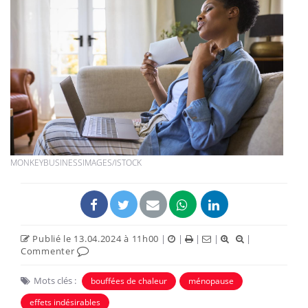
MONKEYBUSINESSIMAGES/ISTOCK
Publié le 13.04.2024 à 11h00
|
|
|
|
|
Commenter
Mots clés :
bouffées de chaleur
ménopause
effets indésirables