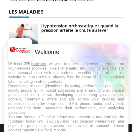
LES MALADIES
Hypotension orthostatique : quand la
pression artérielle chute au lever
Welcome
Drépanocytose : une déformation des
globules rouges aux conséquences
graves
With our 225
partners
, we wish to store and access information on
your devices (cookies, pixels in emails, etc.), combine and share
your personal data with our partners, whether collected on this
website or in our emails, already held by some of us, or obtained
Maladie de Charcot (Sclérose latérale
later, including in other contexts.
amyotrophique)
Processing this data (identifiers, browsing, preferences, purchases,
loyalty programs, IP, postal addresses and emails, phone, precise
geolocation, etc.) allows developing and offering you services,
content, commercial offers and ads across your devices and
screens (including by email, post, SMS, phone, audio, and video),
personalising them, measuring their performance, and analysing
audiences.
You can "accept all" and withdraw your consent at any time via the
"cookies" footer link
. You can also "set detailed preferences" and
object to processing activities not subject to consent. These
choices remain valid for 6 months.