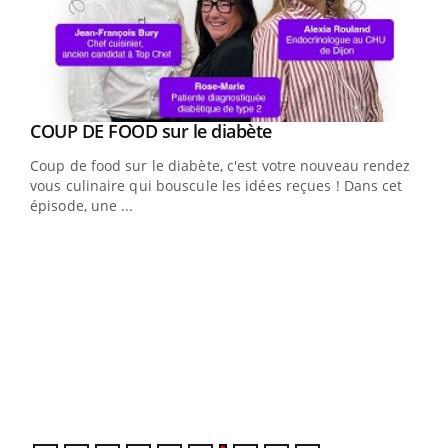
Youtube
cès
COUP DE FOOD sur le diabète
Youtube
Coup de food sur le diabète, c'est votre nouveau rendez-
 en
vous culinaire qui bouscule les idées reçues ! Dans cet
u
épisode, une ...
Qua
You
"Les
trav
DRH 