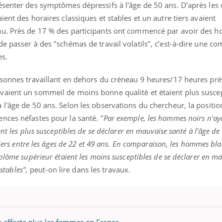
teur reçoivent Régis Blugeon, DRH et
comment protéger vos ma
ésenter des symptômes dépressifs à l'âge de 50 ans. D’après les
cteur ...
et éviter les ...
ent des horaires classiques et stables et un autre tiers avaient
u. Près de 17 % des participants ont commencé par avoir des ho
e passer à des "schémas de travail volatils", c’est-à-dire une c
es.
rsonnes travaillant en dehors du créneau 9 heures/17 heures pr
aient un sommeil de moins bonne qualité et étaient plus suscep
l'âge de 50 ans. Selon les observations du chercheur, la positio
nces néfastes pour la santé.
"Par exemple, les hommes noirs n'ay
t les plus susceptibles de se déclarer en mauvaise santé à l'âge de 5
liers entre les âges de 22 et 49 ans. En comparaison, les hommes blan
plôme supérieur étaient les moins susceptibles de se déclarer en m
 stables",
peut-on lire dans les travaux.