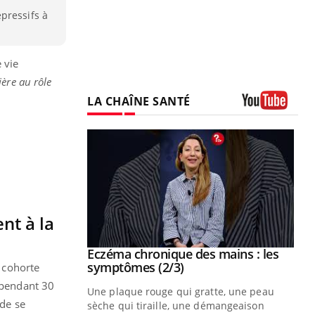
pressifs à
.
 vie
ère au rôle
LA CHAÎNE SANTÉ
Youtube
nt à la
 mains : au
Eczéma chronique des mains : les
Youtube
be
Youtube
symptômes (2/3)
e cohorte
s pendant 30
ès Zaraa,
Une plaque rouge qui gratte, une peau
 de se
us explique
sèche qui tiraille, une démangeaison