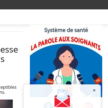
nesse
us
ceptibles
ns.
Publicité