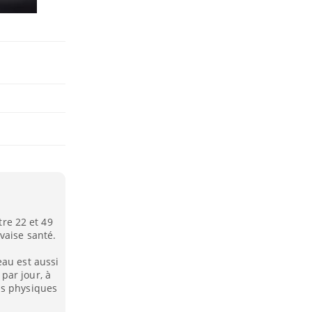
tre 22 et 49
vaise santé.
eau est aussi
par jour, à
ns physiques