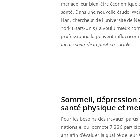
menace leur bien-être économique e
santé. Dans une nouvelle étude, Wen
Han, chercheur de l'université de N
York (États-Unis), a voulu mieux co
professionnelle peuvent influencer n
modérateur de la position sociale."
Sommeil, dépression : 
santé physique et me
Youtube
ue » pour
COUP DE FOOD sur le diabète
Qua
Youtube
You
médecine
êtr
Pour les besoins des travaux, parus
Coup de food sur le diabète, c'est votre
nationale, qui compte 7.336 particip
"Les
nouveau rendez-vous culinaire qui
ans afin d’évaluer la qualité de leur
 groupe
qual
bouscule les idées reçues ! Dans cet