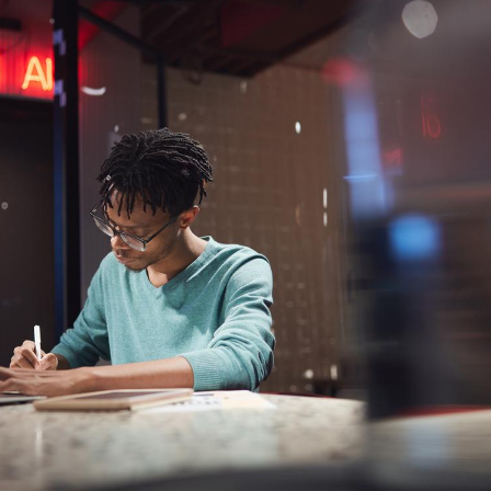
Hantavir
détecté 
en Fran
Mortalit
rapport 
son tau
Grossess
naturel 
des che