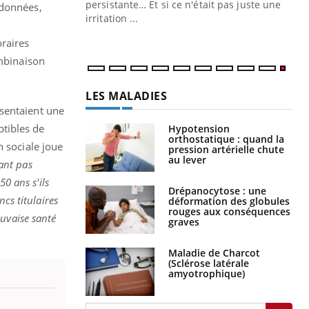
ins au quotidien
persistante… Et si ce n'était pas juste une
 données,
irritation ...
raires
ombinaison
LES MALADIES
ésentaient une
tibles de
Hypotension
orthostatique : quand la
n sociale joue
pression artérielle chute
au lever
ant pas
0 ans s'ils
Drépanocytose : une
cs titulaires
déformation des globules
rouges aux conséquences
auvaise santé
graves
Maladie de Charcot
(Sclérose latérale
amyotrophique)