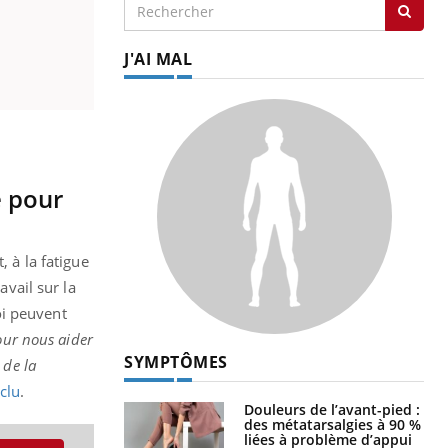
J'AI MAL
é pour
, à la fatigue
avail sur la
oi peuvent
our nous aider
SYMPTÔMES
 de la
clu
.
Douleurs de l’avant-pied :
des métatarsalgies à 90 %
liées à problème d’appui