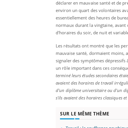
ère de bilan de
Doc
épisode, une ...
déclarer en mauvaise santé et de pr
« jumeau
dire
environ un quart des volontaires avai
essentiellement des heures de burea
normaux durant la vingtaine, avant d
d'horaires du soir, de nuit et variabl
Les résultats ont montré que les pe
mauvaise santé, dormaient moins, av
signaler des symptômes dépressifs à 
un rôle important dans ces conséque
terminé leurs études secondaires étaien
avaient des horaires de travail irrégu
d'un diplôme universitaire ou d'un di
s'ils avaient des horaires classiques et
SUR LE MÊME THÈME