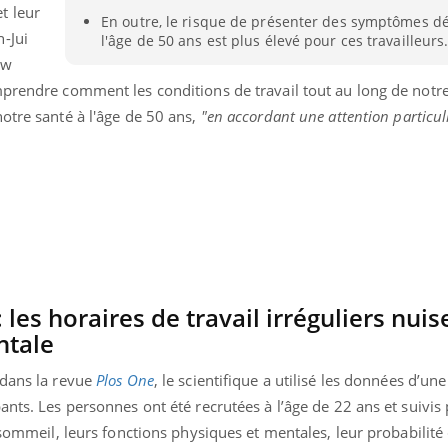
t leur
En outre, le risque de présenter des symptômes dé
-Jui
l'âge de 50 ans est plus élevé pour ces travailleurs
ew
mprendre comment les conditions de travail tout au long de notre
otre santé à l'âge de 50 ans,
"en accordant une attention particuli
les horaires de travail irréguliers nuise
ntale
nd l’entreprise mise sur le bien
Eczéma chronique des
tube
Youtube
Youtube
Youtu
e global
quotidien (3/3)
 dans la revue
Plos One
, le scientifique a utilisé les données d’un
ants. Les personnes ont été recrutées à l’âge de 22 ans et suivi
 rendez-vous de la santé et de la
Dans cette vidéo, le Dr In
 sommeil, leurs fonctions physiques et mentales, leur probabilité
ité de vie au travail" de Pourquoi
dermatologue à Paris, vo