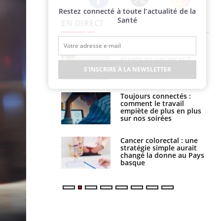
Restez connecté à toute l’actualité de la
Twitter
Facebook
Instagram
Santé
EN DIRECT
us : un cas
Comment oublier les
chez un touriste
écrans en vacances ?
ce
S'INSCRIRE À LA NEWSLETTER
é infantile : un
Toujours connectés :
s’interroge sur
comment le travail
x élevé en France
empiète de plus en plus
sur nos soirées
e à risque : ce jus
Cancer colorectal : une
attire l'attention
stratégie simple aurait
rcheurs
changé la donne au Pays
basque