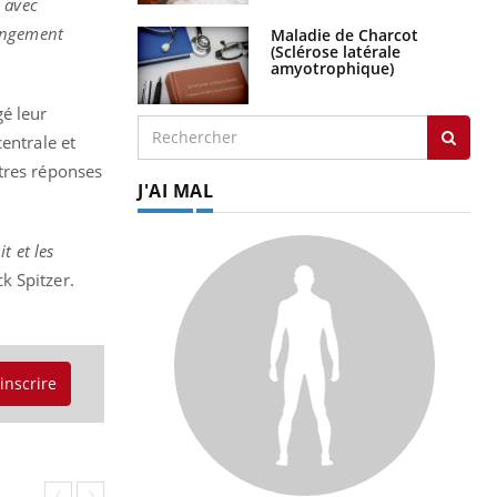
s avec
hangement
Maladie de Charcot
(Sclérose latérale
amyotrophique)
é leur
entrale et
utres réponses
J'AI MAL
t et les
ck Spitzer.
'inscrire