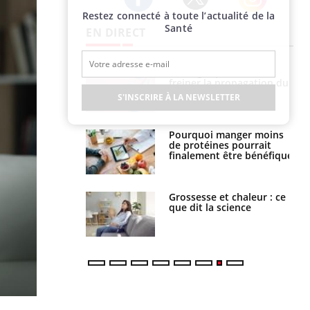
Restez connecté à toute l’actualité de la
Twitter
Facebook
Instagram
Santé
EN DIRECT
 fin du comprimé
Le Viagra pourrait-il
 jours se profile-t-
freiner la propagation du
n ?
cancer ?
S'INSCRIRE À LA NEWSLETTER
i votre ventre
Pourquoi manger moins
il les premiers
de protéines pourrait
 vos vacances ?
finalement être bénéfique
haleurs :
Grossesse et chaleur : ce
i le risque de
que dit la science
rimpe-t-il ?