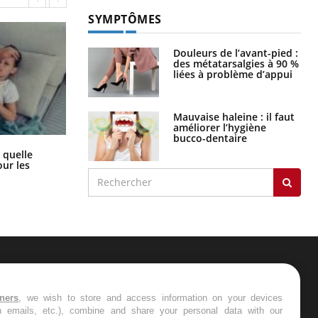
SYMPTÔMES
Douleurs de l’avant-pied :
des métatarsalgies à 90 %
liées à problème d’appui
Mauvaise haleine : il faut
améliorer l’hygiène
bucco-dentaire
Syndrome métabolique : quels sont
 quelle
les meilleurs exercices physiques ?
ur les
ER
tners
, we wish to store and access information on your devices
in emails, etc.), combine and share your personal data with our
s les semaines les meilleures