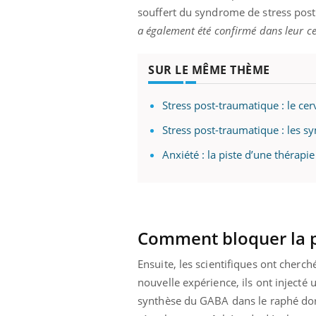
ez les soignants.
soleil, activités en plein air… Nos mains
défi
souffert du syndrome de stress post
sont ...
a également été confirmé dans leur c
SUR LE MÊME THÈME
Stress post-traumatique : le ce
Stress post-traumatique : les s
Anxiété : la piste d’une thérapi
Comment bloquer la pe
Ensuite, les scientifiques ont cherc
nouvelle expérience, ils ont injecté
synthèse du GABA dans le raphé dorsa