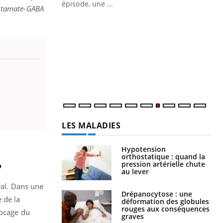
ière de bilan de
épisode, une ...
lutamate-GABA
« jumeau
Qu
You
êtr
"Le
qua
Doc
dir
LES MALADIES
Hypotension
orthostatique : quand la
pression artérielle chute
?
au lever
ral. Dans une
Drépanocytose : une
 de la
déformation des globules
rouges aux conséquences
locage du
graves