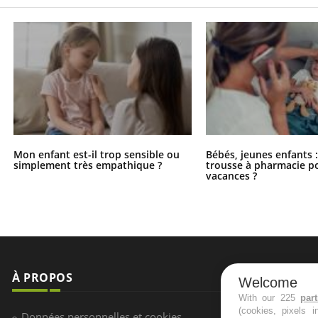
Mon enfant est-il trop sensible ou
Bébés, jeunes enfants :
simplement très empathique ?
trousse à pharmacie po
vacances ?
À PROPOS
NEWSLETT
Welcome
With our 225
par
(cookies, pixels 
Recevez toute
Données personnelles et cookies