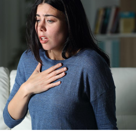
Les médicaments GLP-1
VIH : la
protègent-ils aussi les os
tous les
?
elle enfi
Cytomégalovirus : ce qui
Pourquo
change dans la prise en
gâche-t-
charge des femmes
jours de
enceintes
La sieste empêche-t-elle
Fortes c
de dormir la nuit ?
pourquo
noyade g