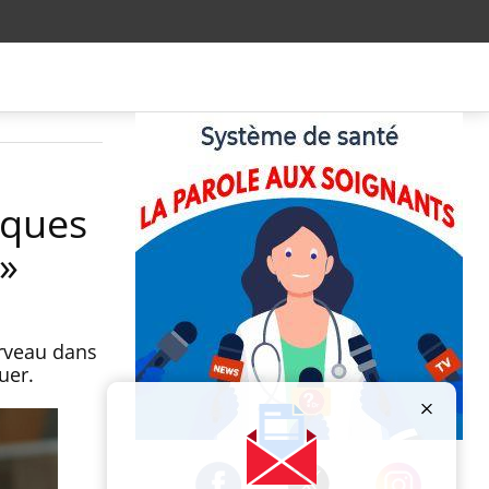
iques
»
erveau dans
uer.
Publicité