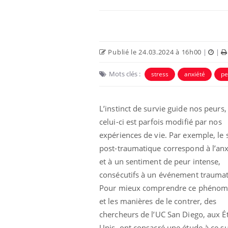
Publié le 24.03.2024 à 16h00
|
|
Mots clés :
stress
anxiété
pe
L’instinct de survie guide nos peurs
celui-ci est parfois modifié par nos
expériences de vie. Par exemple, le 
post-traumatique correspond à l’anx
et à un sentiment de peur intense,
consécutifs à un événement traumat
Pour mieux comprendre ce phéno
et les manières de le contrer, des
chercheurs de l’UC San Diego, aux Ét
Unis, ont consacré une étude à ce su