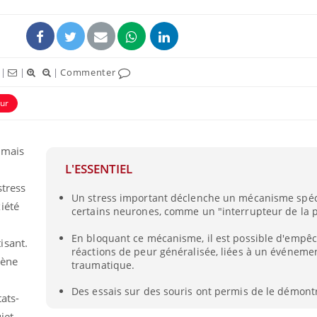
|
|
|
Commenter
ur
, mais
L'ESSENTIEL
stress
Un stress important déclenche un mécanisme spéc
iété
certains neurones, comme un "interrupteur de la 
En bloquant ce mécanisme, il est possible d'empêc
isant.
réactions de peur généralisée, liées à un événeme
mène
traumatique.
Des essais sur des souris ont permis de le démont
ats-
jet,