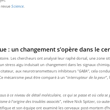
a revue
Science
.
ue : un changement s’opère dans le ce
atoire. Les chercheurs ont analysé leur raphé dorsal, une zone si
u'un stress aigu induisait un changement dans les signaux chimiq
citateur, aux neurotransmetteurs inhibiteurs "
GABA"
, cela condu
 Ce mécanisme peut être comparé à un "
interrupteur de la peur
", 
Youtube
bète & Ramadan 2026
Un « jumeau numériq
tube
Youtube
faciliter l’accès à la 
us à ce niveau de détail moléculaire, ce qui se passe et où cela se
Ramadan approche, et, pour de
Youtube
préventive
sme à l'origine des troubles associés"
, relève Nick Spitzer, co-aut
breuses personnes atteintes de
Un établissement lié à u
ète, c'est une période de questions, de
ientifique et son équipe ont examiné les cerveaux post-mortem d