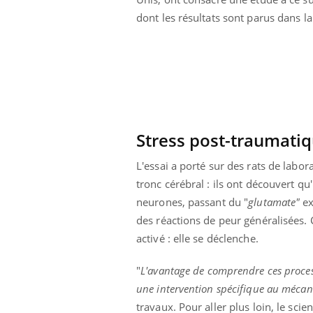
dont les résultats sont parus dans l
Stress post-traumatiq
L'essai a porté sur des rats de labor
tronc cérébral : ils ont découvert q
neurones, passant du "
glutamate"
ex
des réactions de peur généralisées.
activé : elle se déclenche.
ale : et si on
Eczéma Chronique des Mains : se
Dia
Youtube
You
ube
Youtube
préparer pour l’été !
"
L'avantage de comprendre ces process
Le 
une intervention spécifique au mécani
 diabète de type 2
L'été arrive… et avec lui, un tout nouveau
nom
ues chez les
rythme de vie ! Vacances, plage, piscine,
diab
travaux. Pour aller plus loin, le sc