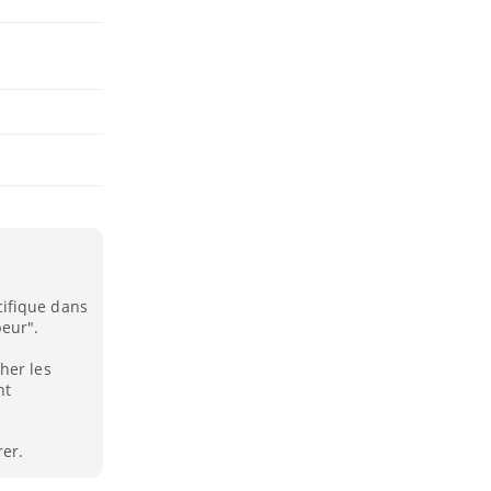
ifique dans
peur".
her les
nt
rer.