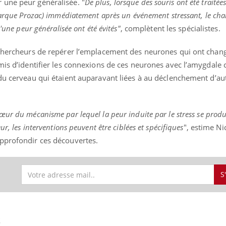
 une peur généralisée. "
De plus, lorsque des souris ont été traitée
 marque Prozac) immédiatement après un événement stressant, le c
'une peur généralisée ont été évités"
, complètent les spécialistes.
 chercheurs de repérer l’emplacement des neurones qui ont chang
mis d’identifier les connexions de ces neurones avec l’amygdale c
 du cerveau qui étaient auparavant liées à au déclenchement d’a
ur du mécanisme par lequel la peur induite par le stress se produi
ur, les interventions peuvent être ciblées et spécifiques
", estime Ni
pprofondir ces découvertes.
S
S