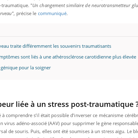
mutualiste innove en mat
s, mais ...
-traumatique. "
Un changement similaire de neurotransmetteur g
santé : l'utilisation d'un 
erveau"
, précise le
communiqué
.
numérique » permet ...
rveau traite différemment les souvenirs traumatisants
ymptômes sont liés à une athérosclérose carotidienne plus élevée
e génique pour la soigner
ur liée à un stress post-traumatique 
hé à comprendre s’il était possible d’inverser ce mécanisme céréb
 un virus adéno-associé (AAV) pour supprimer le gène responsable
l de souris. Puis, elles ont été soumises à un stress aigu. Le b