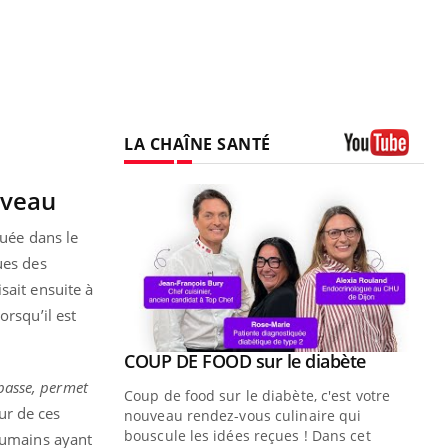
LA CHAÎNE SANTÉ
Youtube
rveau
tuée dans le
ues des
isait ensuite à
lorsqu’il est
Youtube
ue » pour
COUP DE FOOD sur le diabète
Youtube
médecine
 passe, permet
Coup de food sur le diabète, c'est votre
eur de ces
nouveau rendez-vous culinaire qui
n groupe
bouscule les idées reçues ! Dans cet
’humains ayant