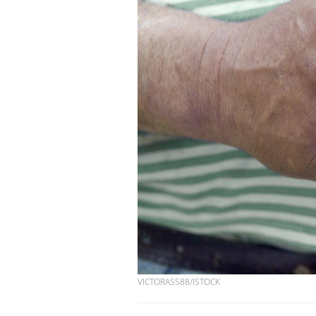
Les troubles du sommeil
modifient votre cerveau !
Mon enfant est-il trop
sensible ou simplement
très empathique ?
Bébés, jeunes enfants :
quelle trousse à
pharmacie pour les
vacances ?
VICTORASS88/ISTOCK