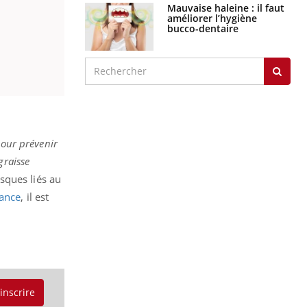
Mauvaise haleine : il faut
améliorer l’hygiène
bucco-dentaire
pour prévenir
graisse
isques liés au
rance
, il est
'inscrire