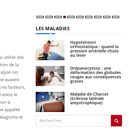
LES MALADIES
Hypotension
orthostatique : quand la
pression artérielle chute
au lever
 utilisé des
tion de la
Drépanocytose : une
nalysé ces
déformation des globules
rouges aux conséquences
me avaient
graves
tres facteurs,
Maladie de Charcot
 entre le
(Sclérose latérale
 non à
amyotrophique)
que appelée
tabagisme et