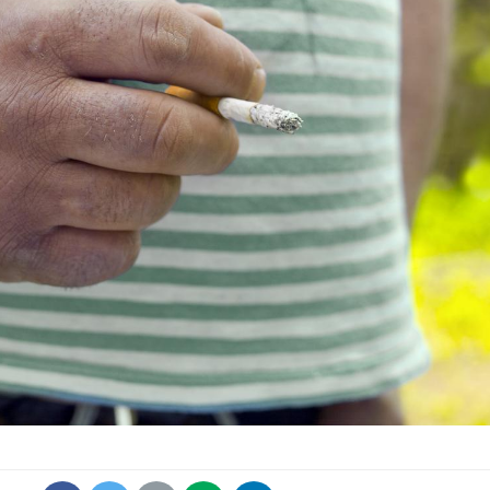
Syndrome métabolique :
Mortalit
quels sont les meilleurs
rapport 
exercices physiques ?
son tau
Comment éviter une otite
Grossess
pendant les vacances ?
naturel 
des che
Hantavirus : un cas
Comment
détecté chez un touriste
écrans 
en France