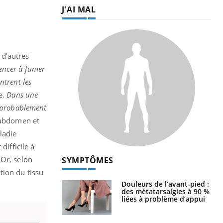
J'AI MAL
 d’autres
encer à fumer
ntrent les
e.
Dans une
s probablement
l’abdomen et
ladie
difficile à
 Or, selon
SYMPTÔMES
tion du tissu
Douleurs de l’avant-pied :
des métatarsalgies à 90 %
liées à problème d’appui