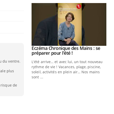
ale : et si on
Eczéma Chronique des Mains : se
Youtube
ube
Youtube
préparer pour l’été !
u du ventre.
e diabète de type 2
L'été arrive… et avec lui, un tout nouveau
çues chez les
rythme de vie ! Vacances, plage, piscine,
rale plus
ez les soignants.
soleil, activités en plein air… Nos mains
sont ...
Di
You
 risque de
Le 
nom
dia
défi