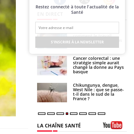
Restez connecté à toute l’actualité de la
Twitter
Facebook
Instagram
Santé
EN DIRECT
é infantile : un
Toujours connectés :
s’interroge sur
comment le travail
x élevé en France
empiète de plus en plus
S'INSCRIRE À LA NEWSLETTER
sur nos soirées
e à risque : ce jus
Cancer colorectal : une
attire l'attention
stratégie simple aurait
rcheurs
changé la donne au Pays
basque
 oublier les
Chikungunya, dengue,
en vacances ?
West Nile : que se passe-
t-il dans le sud de la
France ?
LA CHAÎNE SANTÉ
Youtube