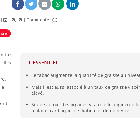
|
|
|
Commenter
ntre
endre
ence en fer : comprendre pour
Insuline & Charge ment
tube
Youtube
L'ESSENTIEL
 elles
Youtube
Yout
venir
osait en parler??
Le tabac augmente la quantité de graisse au nivea
gue, irritabilité, brouillard mental ou
En 2026, l'insuline dans l
re.
e alopécie… Les symptômes de la
reste entourée d'idées re
le
Mais il est aussi associé à un taux de graisse viscé
nce en fer sont multiples ce qui la rend
patients comme parfois ch
élevé.
’ont
Située autour des organes vitaux, elle augmente le
maladie cardiaque, de diabète et de démence.