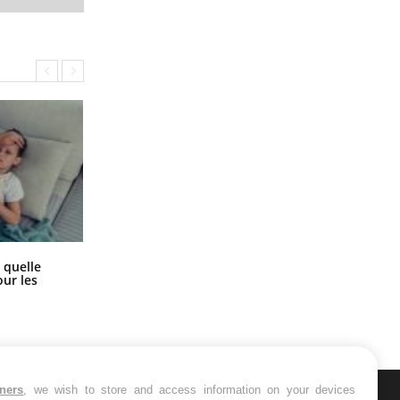
Syndrome métabolique : quels sont
 quelle
les meilleurs exercices physiques ?
ur les
tners
, we wish to store and access information on your devices