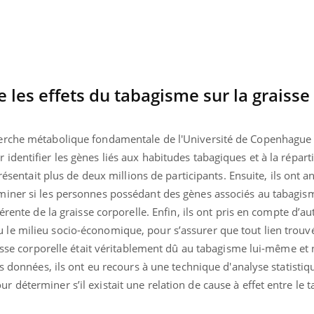
es effets du tabagisme sur la graisse
erche métabolique fondamentale de l'Université de Copenhague a
dentifier les gènes liés aux habitudes tabagiques et à la réparti
résentait plus de deux millions de participants. Ensuite, ils ont a
miner si les personnes possédant des gènes associés au tabagis
érente de la graisse corporelle. Enfin, ils ont pris en compte d’au
e milieu socio-économique, pour s’assurer que tout lien trouvé
aisse corporelle était véritablement dû au tabagisme lui-même et
rs données, ils ont eu recours à une technique d'analyse statisti
déterminer s’il existait une relation de cause à effet entre le 