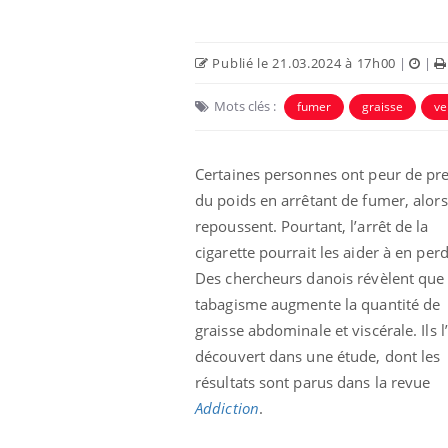
Publié le 21.03.2024 à 17h00
|
|
Mots clés :
fumer
graisse
ve
Certaines personnes ont peur de pr
Eczéma Chronique des Mains :
Car
Youtube
You
du poids en arrêtant de fumer, alors
Youtube
expliquer ma maladie
pré
repoussent. Pourtant, l’arrêt de la
Il y a des sujets qui sont faciles à aborder...
Fati
cigarette pourrait les aider à en perd
d'autres non ! D'un côté, poser des
mêm
Des chercheurs danois révèlent que 
questions sur la maladie d'un proche c'est
care
montrer ...
...
tabagisme augmente la quantité de
graisse abdominale et viscérale. Ils l
découvert dans une étude, dont les
résultats sont parus dans la revue
Addiction
.