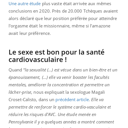
Une autre étude
plus vaste était arrivée aux mêmes
conclusions en 2020. Près de 20.000 Tchèques avaient
alors déclaré que leur position préférée pour atteindre
l'orgasme était le missionnaire, même si l’amazone
avait leur préférence.
Le sexe est bon pour la santé
cardiovasculaire !
Quand “
la sexualité (...) est vécue dans un bien-être et un
épanouissement, (...) elle va venir booster les facultés
mentales, améliorer la concentration et permettre un
lâcher-prise
, nous expliquait la sexologue Magali
Croset-Calisto, dans un
précédent article
.
Elle va
permettre de renforcer le système cardio-vasculaire et
réduire les risques d’AVC. Une étude menée en
Pennsylvanie il y a quelques années a montré comment