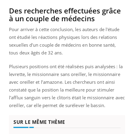
Des recherches effectuées grâce
à un couple de médecins
Pour arriver à cette conclusion, les auteurs de l'étude
ont étudié les réactions physiques lors des relations
sexuelles d'un couple de médecins en bonne santé,
tous deux âgés de 32 ans.
Plusieurs positions ont été réalisées puis analysées : la
levrette, le missionnaire sans oreiller, le missionnaire
avec oreiller et l’amazone. Les chercheurs ont ainsi
constaté que la position la meilleure pour stimuler
l'afflux sanguin vers le clitoris était le missionnaire avec
oreiller, car elle permet de surélever le bassin.
SUR LE MÊME THÈME