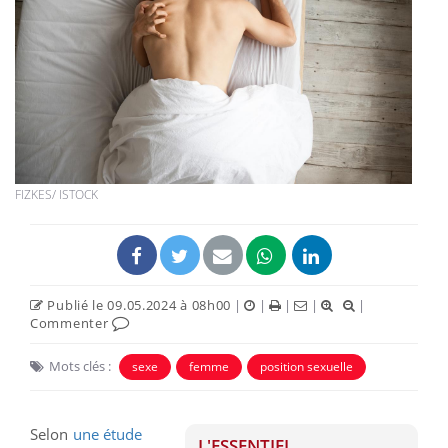
FIZKES/ ISTOCK
Publié le 09.05.2024 à 08h00
|
|
|
|
|
Commenter
Mots clés :
sexe
femme
position sexuelle
Selon
une étude
L'ESSENTIEL