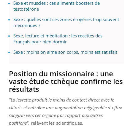
Sexe et muscles : ces aliments boosters de
testostérone
Sexe : quelles sont ces zones érogènes trop souvent
méconnues ?
Sexe, lecture et méditation : les recettes des
Français pour bien dormir
Sexe : moins on aime son corps, moins est satisfait
Position du missionnaire : une
vaste étude tchèque confirme les
résultats
"La levrette produit le moins de contact direct avec le
clitoris et entraîne une augmentation négligeable du flux
sanguin vers cet organe par rapport aux autres
positions",
relèvent les scientifiques.