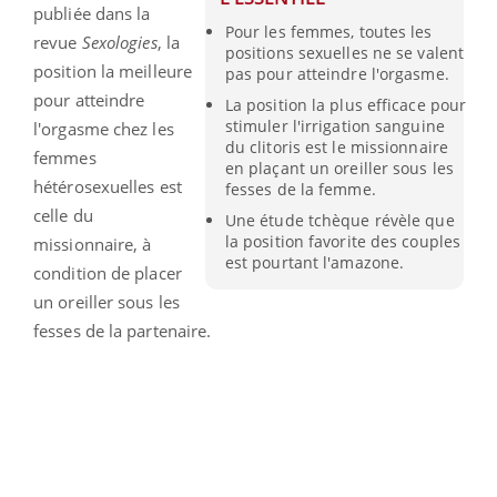
publiée dans la
Pour les femmes, toutes les
revue
Sexologies
, la
positions sexuelles ne se valent
position la meilleure
pas pour atteindre l'orgasme.
pour atteindre
La position la plus efficace pour
stimuler l'irrigation sanguine
l'orgasme chez les
du clitoris est le missionnaire
femmes
en plaçant un oreiller sous les
hétérosexuelles est
fesses de la femme.
celle du
Une étude tchèque révèle que
la position favorite des couples
missionnaire, à
est pourtant l'amazone.
condition de placer
un oreiller sous les
fesses de la partenaire.