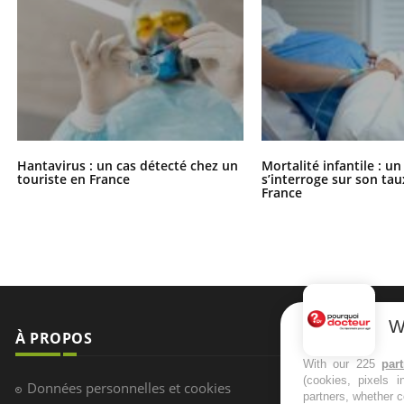
Hantavirus : un cas détecté chez un
Mortalité infantile : u
touriste en France
s’interroge sur son tau
France
W
À PROPOS
NEWSLETT
With our 225
par
(cookies, pixels 
Recevez toute
Données personnelles et cookies
partners, whether c
infos santé