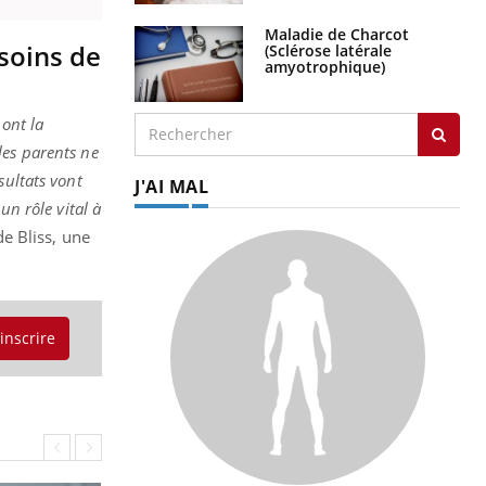
Maladie de Charcot
 soins de
(Sclérose latérale
amyotrophique)
 ont la
les parents ne
sultats vont
J'AI MAL
un rôle vital à
e Bliss, une
'inscrire