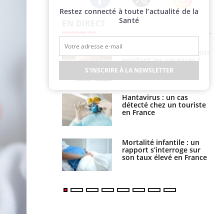
Restez connecté à toute l’actualité de la
Twitter
Facebook
Instagram
Santé
EN DIRECT
Comment éviter une otite
pendant les vacances ?
S'INSCRIRE À LA NEWSLETTER
Hantavirus : un cas
détecté chez un touriste
en France
Mortalité infantile : un
rapport s’interroge sur
son taux élevé en France