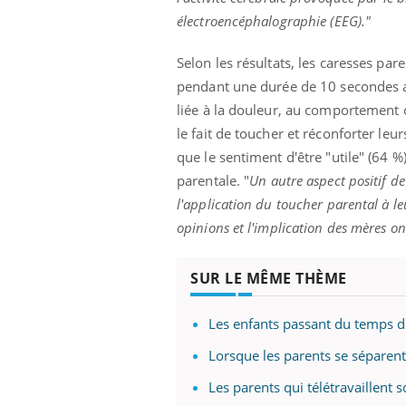
mutualiste innove en matière de bilan de
épis
électroencéphalographie (EEG)."
santé : l'utilisation d'un « jumeau
numérique » permet ...
Selon les résultats, les caresses pare
pendant une durée de 10 secondes av
liée à la douleur, au comportement 
le fait de toucher et réconforter leu
que le sentiment d'être "utile" (64 %) 
parentale. "
Un autre aspect positif de
l'application du toucher parental à le
opinions et l'implication des mères on
SUR LE MÊME THÈME
Les enfants passant du temps d
Lorsque les parents se séparent,
Les parents qui télétravaillent s