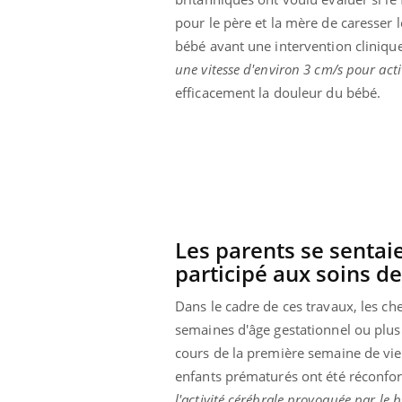
pour le père et la mère de caresser 
bébé avant une intervention cliniqu
une vitesse d'environ 3 cm/s pour acti
efficacement la douleur du bébé.
Les parents se sentaie
participé aux soins d
Dans le cadre de ces travaux, les c
Youtube
026
Un « jumeau numérique » pour
COU
Youtube
You
semaines d'âge gestationnel ou plus.
faciliter l’accès à la médecine
cours de la première semaine de vie.
 pour de
Youtube
Coup
préventive
eintes de
nou
enfants prématurés ont été réconfort
Un établissement lié à un groupe
 de questions, de
bous
l'activité cérébrale provoquée par le 