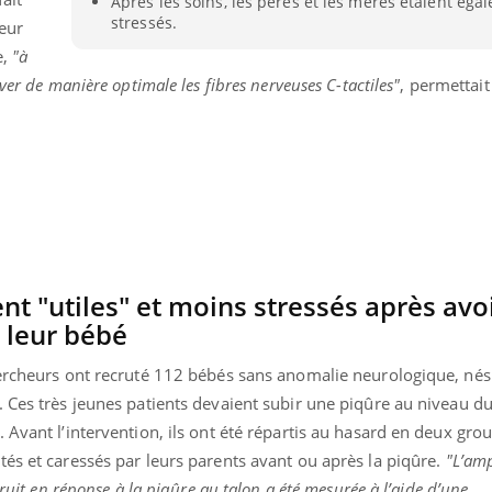
Après les soins, les pères et les mères étaient ég
stressés.
leur
e,
"à
ver de manière optimale les fibres nerveuses C-tactiles"
, permettait
nt "utiles" et moins stressés après avo
e leur bébé
hercheurs ont recruté 112 bébés sans anomalie neurologique, nés
Youtube
P DE FOOD sur le diabète
Quand l’entreprise mi
tube
Youtube
 Ces très jeunes patients devaient subir une piqûre au niveau du
Youtube
être global
 Avant l’intervention, ils ont été répartis au hasard en deux gro
 de food sur le diabète, c'est votre
"Les rendez-vous de la sa
veau rendez-vous culinaire qui
és et caressés par leurs parents avant ou après la piqûre.
"L’amp
qualité de vie au travail"
cule les idées reçues ! Dans cet
bruit en réponse à la piqûre au talon a été mesurée à l’aide d’une