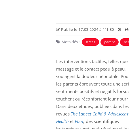
Publié le 17.03.2024 à 11h30
|
|
Mots clés :
stress
parent
bé
Les interventions tactiles, telles que 
massage et le contact peau à peau,
soulagent la douleur néonatale. Pou
les parents éprouvent toute une sér
sentiments positifs et négatifs lorsqu
touchent ou réconfortent leur nourr
Dans deux études, publiées dans les
revues
The Lancet Child & Adolescent
Health
et
Pain
, des scientifiques
britanniques ont voulu évaluer si le 