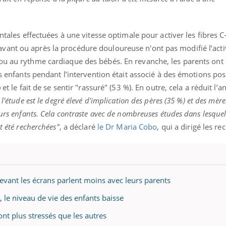
Docteur reçoivent Régis 
ode, une ...
directeur ...
ntales effectuées à une vitesse optimale pour activer les fibres C-
ant ou après la procédure douloureuse n'ont pas modifié l’activ
ou au rythme cardiaque des bébés. En revanche, les parents ont
rs enfants pendant l’intervention était associé à des émotions posi
et le fait de se sentir "rassuré" (53 %). En outre, cela a réduit l’a
 l'étude est le degré élevé d'implication des pères (35 %) et des mèr
urs enfants. Cela contraste avec de nombreuses études dans lesquell
t été recherchées"
, a déclaré
le Dr Maria Cobo
, qui a dirigé les re
evant les écrans parlent moins avec leurs parents
 le niveau de vie des enfants baisse
ont plus stressés que les autres