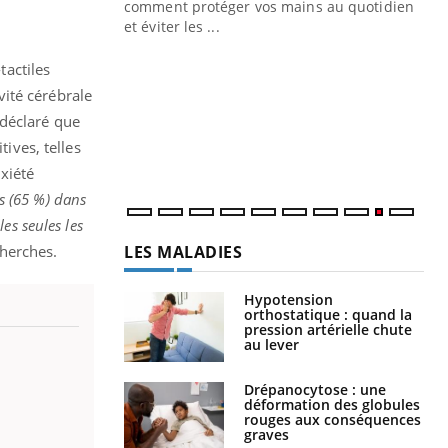
Blugeon, DRH et
comment protéger vos mains au quotidien
et éviter les ...
Ec
You
sy
tactiles
ité cérébrale
Une
sèc
 déclaré que
per
tives, telles
irri
nxiété
es (65 %) dans
es seules les
LES MALADIES
cherches.
Hypotension
orthostatique : quand la
pression artérielle chute
au lever
Drépanocytose : une
déformation des globules
rouges aux conséquences
graves