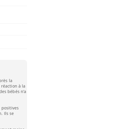
près la
réaction à la
des bébés n’a
 positives
. Ils se