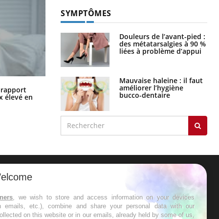
SYMPTÔMES
Douleurs de l’avant-pied :
des métatarsalgies à 90 %
liées à problème d’appui
Mauvaise haleine : il faut
améliorer l’hygiène
Grossesse à risque : ce jus naturel
n rapport
bucco-dentaire
attire l'attention des chercheurs
x élevé en
elcome
ER
tners
, we wish to store and access information on your devices
in emails, etc.), combine and share your personal data with our
s les semaines les meilleures
ollected on this website or in our emails, already held by some of us,