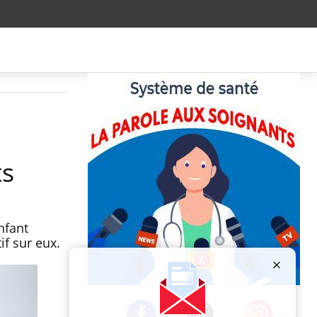
ts
nfant
f sur eux.
Publicité