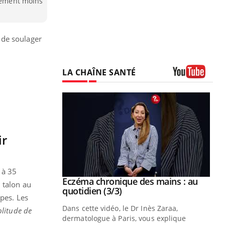
alement moins
 de soulager
LA CHAÎNE SANTÉ
Youtube
ir
 à 35
se sur le bien
Eczéma chronique des mains : au
Youtube
 talon au
Youtube
quotidien (3/3)
upes. Les
nté et de la
Dans cette vidéo, le Dr Inès Zaraa,
litude de
 de Pourquoi
dermatologue à Paris, vous explique