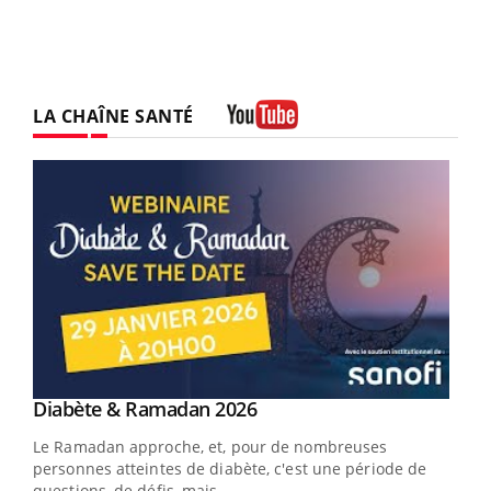
LA CHAÎNE SANTÉ
Youtube
Youtube
Diabète & Ramadan 2026
Un « jumeau numérique » pour faciliter l’accès
Youtube
Youtube
Youtube
à la médecine préventive
Le Ramadan approche, et, pour de nombreuses
Un établissement lié à un groupe mutualiste innove en
personnes atteintes de diabète, c'est une période de
matière de bilan de santé : l'utilisation d'un « jumeau
questions, de défis, mais ...