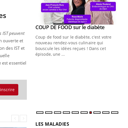
es
Youtube
COUP DE FOOD sur le diabète
Quand l’entreprise mise sur le bien
Youtube
Youtube
Youtube
être global
s IST peuvent
Coup de food sur le diabète, c'est votre
 ouverte et
"Les rendez-vous de la santé et de la
nouveau rendez-vous culinaire qui
on des IST et
qualité de vie au travail" de Pourquoi
bouscule les idées reçues ! Dans cet
Docteur reçoivent Régis Blugeon, DRH et
épisode, une ...
uelle
directeur ...
 est essentiel
Ec
You
quo
Dan
der
'inscrire
com
et é
LES MALADIES