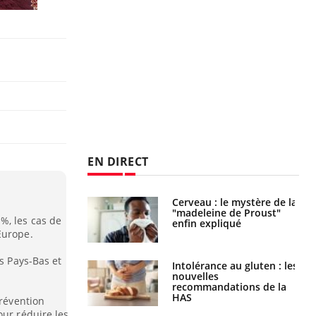
EN DIRECT
Cerveau : le mystère de la
Le décalage des horaires
"madeleine de Proust"
d'été : quel impact sur le
%, les cas de
enfin expliqué
sommeil ?
Europe.
es Pays-Bas et
Intolérance au gluten : les
Grossesse : ces polluants
nouvelles
pourraient influencer le
recommandations de la
poids des enfants
HAS
prévention
our réduire les