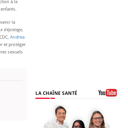
tion à la
 enfants.
venir la
Le dépistage,
’ECDC,
Andrea
er et protéger
ires sexuels
LA CHAÎNE SANTÉ
Youtube