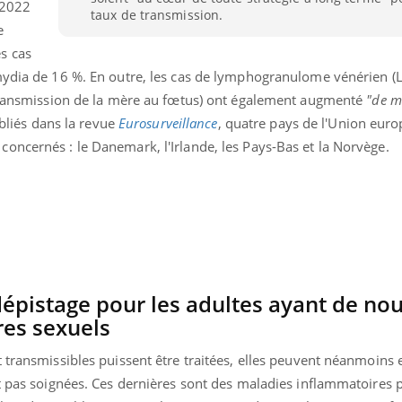
 2022
taux de transmission.
TDAH : quel est ce
e
traitement autorisé aux
États-Unis ?
s cas
mydia de 16 %. En outre, les cas de lymphogranulome vénérien (L
 transmission de la mère au fœtus) ont également augmenté
"de m
ubliés dans la revue
Eurosurveillance
, quatre pays de l'Union eur
oncernés : le Danemark, l'Irlande, les Pays-Bas et la Norvège.
 dépistage pour les adultes ayant de n
res sexuels
 transmissibles puissent être traitées, elles peuvent néanmoins 
t pas soignées. Ces dernières sont des maladies inflammatoires 