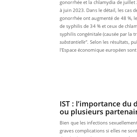
gonorrhée et la chlamydia de juillet
ar une tique en
Allergies alimentaires :
à juin 2023. Dans le détail, les cas d
, elle reste dans
une nouvelle arme contre
pendant 42 jours
les réactions sévères
gonorrhée ont augmenté de 48 %, le
de syphilis de 34 % et ceux de chla
syphilis congénitale (causée par la
substantielle"
. Selon les résultats, p
l'Espace économique européen sont c
IST : l’importance du
ou plusieurs partenai
Bien que les infections sexuellement
graves complications si elles ne son