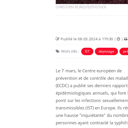
CHRISTOPH BURGSTEDT/ISTOCK
Publié le 08.03.2024 à 17h30
|
|
Mots clés :
IST
dépistage
pr
Le 7 mars, le Centre européen de
prévention et de contrôle des malad
e et chaleur : ce
Mordue par un
(ECDC) a publié ses derniers rapport
a science
barracuda, une petite fille
secourue grâce à un
épidémiologiques annuels, qui font 
réflexe essentiel
point sur les infections sexuellemen
phone nuit-il à
Légionellose en Suisse :
transmissibles (IST) en Europe. Ils ré
tissage de la
quelle est l’origine de la
une hausse "inquiétante" du nombr
contamination ?
personnes ayant contracté la syphilis