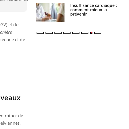
Insuffisance cardiaque :
Autisme : pourquoi le
comment mieux la
cerveau reconnaît-il les
prévenir
visages autrement ?
GV) et de
anière
opéenne et de
ouveaux
entraîner de
pelviennes,