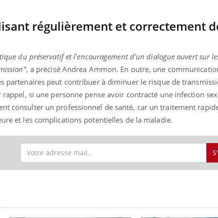
ilisant régulièrement et correctement d
« jumeau numérique » pour
tube
iliter l’accès à la médecine
atique du préservatif et l'encouragement d'un dialogue ouvert sur le
Youtube
ventive
smission"
, a précisé Andrea Ammon. En outre, une communication
es partenaires peut contribuer à diminuer le risque de transmissi
établissement lié à un groupe
ualiste innove en matière de bilan de
ur rappel, si une personne pense avoir contracté une infection sex
é : l'utilisation d'un « jumeau
nt consulter un professionnel de santé, car un traitement rapide
érique » permet ...
ure et les complications potentielles de la maladie.
S
S