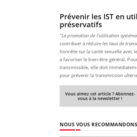
Prévenir les IST en ut
préservatifs
Youtube
 Mains : se
Diabète & Ramadan 2026
Un 
Youtube
You
outube
fac
"La promotion de l'utilisation systém
Le Ramadan approche, et, pour de
pré
contribuer à réduire les taux de tran
un tout nouveau
nombreuses personnes atteintes de
honnête sur la santé sexuelle avec l
Un 
lage, piscine,
diabète, c'est une période de questions, de
mut
air… Nos mains
défis, mais ...
à favoriser le bien-être général. Po
sant
transmissible, elle doit immédiateme
num
pour prévenir la transmission ultérie
Vous aimez cet article ? Abonnez-
vous à la newsletter !
NOUS VOUS RECOMMANDON