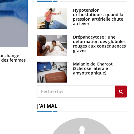
Hypotension
orthostatique : quand la
pression artérielle chute
au lever
Drépanocytose : une
déformation des globules
rouges aux conséquences
graves
La sieste empêche-t-elle de dormir
ui change
la nuit ?
ge des femmes
Maladie de Charcot
(Sclérose latérale
amyotrophique)
J'AI MAL