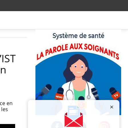
’IST
en
nce en
 les
Publicité