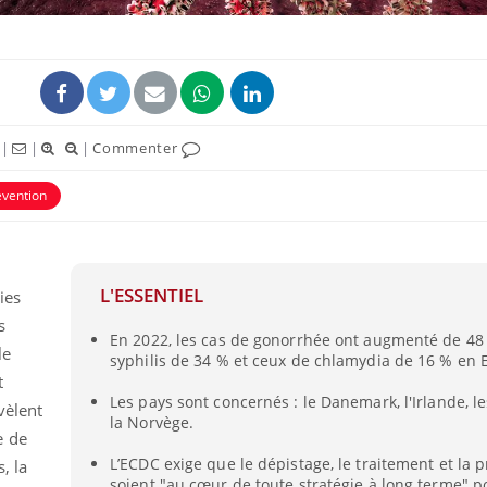
|
|
|
Commenter
évention
L'ESSENTIEL
ies
Comment gérer le
s
sommeil des enfants en
En 2022, les cas de gonorrhée ont augmenté de 48 
vacances ?
le
syphilis de 34 % et ceux de chlamydia de 16 % en 
t
Les pays sont concernés : le Danemark, l'Irlande, l
Bilan prévention : ce que
vèlent
la Norvège.
les kinés pourront
e de
bientôt faire
L’ECDC exige que le dépistage, le traitement et la 
, la
soient "au cœur de toute stratégie à long terme" p