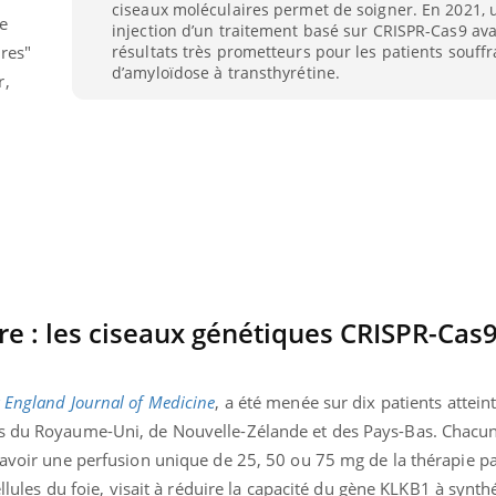
ciseaux moléculaires permet de soigner. En 2021, 
e
injection d’un traitement basé sur CRISPR-Cas9 av
résultats très prometteurs pour les patients souffr
res"
d’amyloïdose à transthyrétine.
r,
e : les ciseaux génétiques CRISPR-Cas
éma Chronique des Mains : se
Diabète & Ramadan 
tube
Youtube
 England Journal of Medicine
, a été menée sur dix patients attein
Youtube
parer pour l’été !
es du Royaume-Uni, de Nouvelle-Zélande et des Pays-Bas. Chacun
Le Ramadan approche, et,
savoir une perfusion unique de 25, 50 ou 75 mg de la thérapie pa
é arrive… et avec lui, un tout nouveau
nombreuses personnes at
me de vie ! Vacances, plage, piscine,
diabète, c'est une périod
ellules du foie, visait à réduire la capacité du gène KLKB1 à synthé