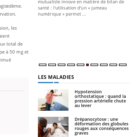
mutualiste innove en matière de bilan de
’angiœdème.
santé : l'utilisation d'un « jumeau
CO
You
rvation.
numérique » permet ...
Cou
sion, les
nou
aient
bou
épi
ux total de
pe à 50 mg et
minué
LES MALADIES
Hypotension
orthostatique : quand la
pression artérielle chute
au lever
Drépanocytose : une
déformation des globules
rouges aux conséquences
graves