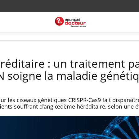
ditaire : un traitement p
DN soigne la maladie généti
r les ciseaux génétiques CRISPR-Cas9 fait disparaître
atients souffrant d’angiœdème héréditaire, selon une é