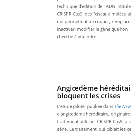
technique d’édition de l’ADN intitulé
CRISPR-Cas9, des "ciseaux moléculai
qui permettent de couper, remplace
inactiver, modifier le gène que l’on
cherche à atteindre.
Angiœdème héréditair
bloquent les crises
prendre pour
Insuline & Charge mentale : et si on
Ecz
Youtube
You
L’étude pilote, publiée dans
The New
Youtube
osait en parler??
pré
d’angiœdème héréditaire, originair
traitement utilisant CRISPR-Cas9, à 
llard mental ou
En 2026, l'insuline dans le diabète de type 2
L'ét
tômes de la
reste entourée d'idées reçues chez les
ryth
gène. Le traitement, qui ciblait les c