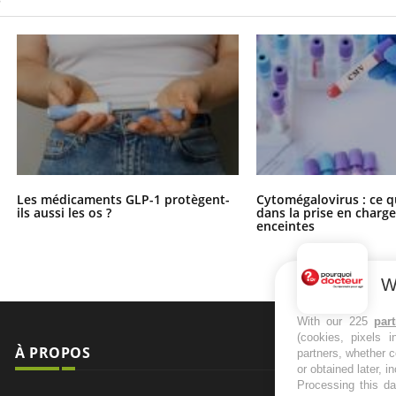
Les médicaments GLP-1 protègent-
Cytomégalovirus : ce q
ils aussi les os ?
dans la prise en char
enceintes
W
With our 225
par
(cookies, pixels 
À PROPOS
NEWSLETT
partners, whether c
or obtained later, i
Processing this da