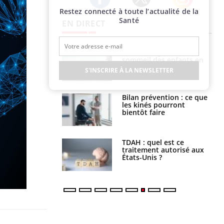
Restez connecté à toute l’actualité de la
Twitter
Facebook
Instagram
Santé
EN DIRECT
Comment gérer le
Cerveau : le mystère de la
sommeil des enfants en
"madeleine de Proust"
vacances ?
enfin expliqué
S'INSCRIRE À LA NEWSLETTER
Bilan prévention : ce que
Intolérance au gluten : les
les kinés pourront
nouvelles
bientôt faire
recommandations de la
HAS
TDAH : quel est ce
Insuffisance cardiaque :
traitement autorisé aux
comment mieux la
États-Unis ?
prévenir