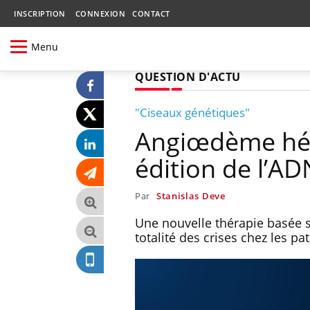
INSCRIPTION
CONNEXION
CONTACT
Menu
QUESTION D'ACTU
"Ciseaux génétiques"
Angiœdème héré
édition de l’A
Par
Stanislas Deve
Une nouvelle thérapie basée su
totalité des crises chez les p