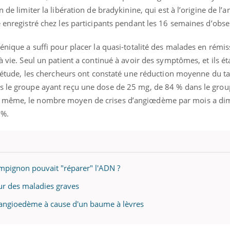
il, activités en plein air… Nos mains
défis, mais ...
n de limiter la libération de bradykinine, qui est à l’origine de l
 ...
é enregistré chez les participants pendant les 16 semaines d’obse
énique a suffi pour placer la quasi-totalité des malades en rémis
à vie. Seul un patient a continué à avoir des symptômes, et ils ét
 l’étude, les chercheurs ont constaté une réduction moyenne du ta
s le groupe ayant reçu une dose de 25 mg, de 84 % dans le grou
e même, le nombre moyen de crises d’angiœdème par mois a di
 %.
ampignon pouvait "réparer" l'ADN ?
ur des maladies graves
angioedème à cause d'un baume à lèvres