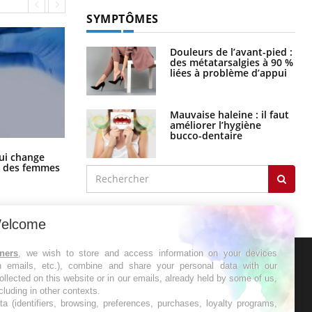
SYMPTÔMES
Douleurs de l’avant-pied :
des métatarsalgies à 90 %
liées à problème d’appui
Mauvaise haleine : il faut
améliorer l’hygiène
bucco-dentaire
La sieste empêche-t-elle de dormir
ui change
la nuit ?
ge des femmes
elcome
tners
, we wish to store and access information on your devices
in emails, etc.), combine and share your personal data with our
ER
ollected on this website or in our emails, already held by some of us,
ncluding in other contexts.
ta (identifiers, browsing, preferences, purchases, loyalty programs,