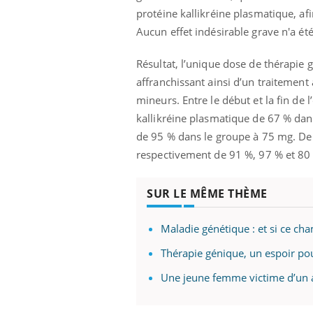
les ce qui la rend
patients comme parfois chez les soignants.
sole
protéine kallikréine plasmatique, afi
sont
Aucun effet indésirable grave n'a ét
Résultat, l’unique dose de thérapie g
affranchissant ainsi d’un traitement 
mineurs. Entre le début et la fin de
kallikréine plasmatique de 67 % dan
de 95 % dans le groupe à 75 mg. D
respectivement de 91 %, 97 % et 80
SUR LE MÊME THÈME
Maladie génétique : et si ce ch
Thérapie génique, un espoir po
Une jeune femme victime d’un 