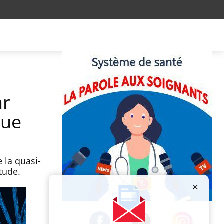
ar
que
 la quasi-
tude.
Publicité