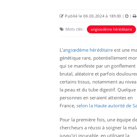
Publié le 06.03.2024 à 18h30
|
|
Mots clés :
angioedème héréditaire
L’
angiœdème héréditaire
est une ma
génétique rare, potentiellement mort
qui se manifeste par un gonflement
brutal, aléatoire et parfois doulour
certains tissus, notamment au nivea
la peau et du tube digestif. Quelque
personnes en seraient atteintes en
France,
selon la Haute autorité de S
Pour la première fois, une équipe d
chercheurs a réussi à soigner la mal
jusqu’ici incurable, en utilisant la