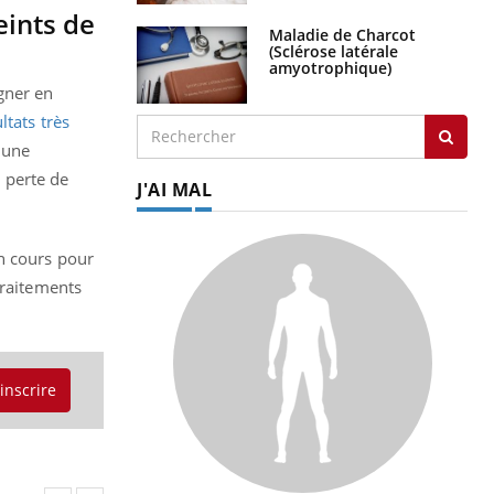
eints de
Maladie de Charcot
(Sclérose latérale
amyotrophique)
gner en
ltats très
 une
 perte de
J'AI MAL
en cours pour
traitements
'inscrire