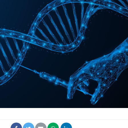
Mordue par un
barracuda, une petite fille
secourue grâce à un
réflexe essentiel
Légionellose en Suisse :
quelle est l’origine de la
contamination ?
Allergies alimentaires :
une nouvelle arme contre
les réactions sévères