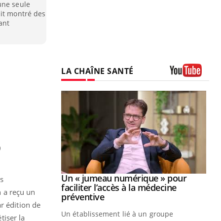
une seule
ait montré des
ant
LA CHAÎNE SANTÉ
Youtube
9
Youtube
2026
Un « jumeau numérique » pour
Youtube
ts
faciliter l’accès à la médecine
 a reçu un
 pour de
Youtube
préventive
r édition de
teintes de
Un établissement lié à un groupe
e de questions, de
tiser la