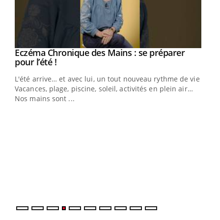
Eczéma Chronique des Mains : se préparer
Youtube
Youtube
pour l’été !
L'été arrive… et avec lui, un tout nouveau rythme de vie !
Vacances, plage, piscine, soleil, activités en plein air…
Nos mains sont ...
Dia
You
Le 
pers
ques