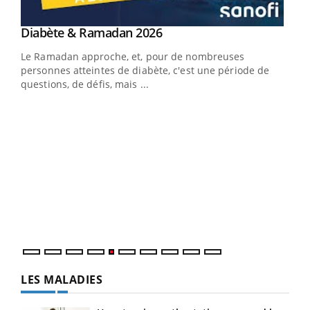
LA CHAÎNE SANTÉ
Youtube