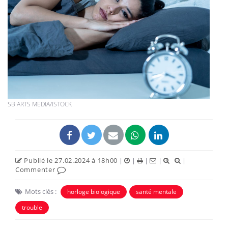
SB ARTS MEDIA/ISTOCK
Publié le 27.02.2024 à 18h00
|
|
|
|
|
Commenter
Mots clés :
horloge biologique
santé mentale
trouble