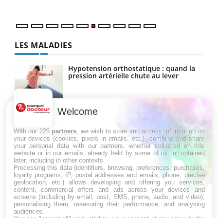
LES MALADIES
Hypotension orthostatique : quand la
pression artérielle chute au lever
Welcome
Drépanocytose : une déformation des
globules rouges aux conséquences
graves
With our 225
partners
, we wish to store and access information on
your devices (cookies, pixels in emails, etc.), combine and share
your personal data with our partners, whether collected on this
website or in our emails, already held by some of us, or obtained
Maladie de Charcot (Sclérose latérale
later, including in other contexts.
amyotrophique)
Processing this data (identifiers, browsing, preferences, purchases,
loyalty programs, IP, postal addresses and emails, phone, precise
geolocation, etc.) allows developing and offering you services,
content, commercial offers and ads across your devices and
screens (including by email, post, SMS, phone, audio, and video),
personalising them, measuring their performance, and analysing
audiences.