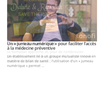
Un « jumeau numérique » pour faciliter l’accès
Youtube
Youtube
à la médecine préventive
Un établissement lié à un groupe mutualiste innove en
e
matière de bilan de santé : l'utilisation d'un « jumeau
numérique » permet ...
COU
You
Coup
vous
épis