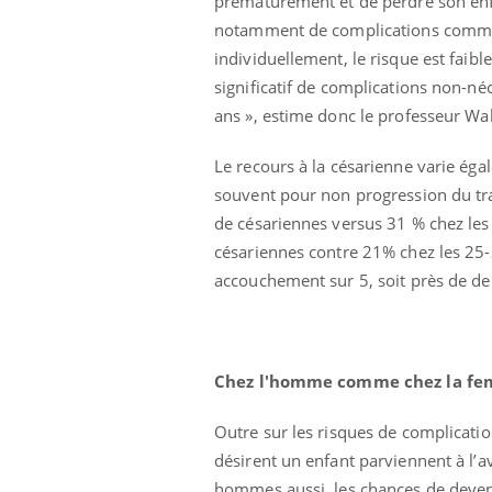
prématurément et de perdre son enfa
 votre ventre
Pourquoi manger moins
notamment de complications comme l
l les premiers
de protéines pourrait
 vos vacances ?
finalement être bénéfique
individuellement, le risque est faib
significatif de complications non-
ans », estime donc le professeur W
Le recours à la césarienne varie égal
souvent pour non progression du trav
de césariennes versus 31 % chez le
césariennes contre 21% chez les 25-
accouchement sur 5, soit près de de
Chez l'homme comme chez la femm
Outre sur les risques de complicatio
désirent un enfant parviennent à l’a
hommes aussi, les chances de deveni