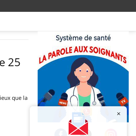
re 25
ieux que la
Publicité