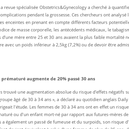
a revue spécialisée Obstetrics&Gynecology a cherché à quantifie
complications pendant la grossesse. Ces chercheurs ont analysé l
 enceintes en prenant en compte différents facteurs potentiel
dice de masse corporelle, les antécédents médicaux, le tabagis
s d’une mère entre 25 et 30 ans avaient la plus faible mortalité 
ître avec un poids inférieur à 2,5kg (7,2%) ou de devoir être admi
nd prématuré augmente de 20% passé 30 ans
Grossesse et chaleur : ce
Mordue 
que dit la science
barracud
secouru
s trouvé une augmentation absolue du risque d'effets négatifs su
réflexe 
roupe âgé de 30 à 34 ans », a déclaré au quotidien anglais Daily 
rigeait l'étude. Les femmes de 30 à 34 ans ont en effet un risq
Le smartphone nuit-il à
Légionel
l'apprentissage de la
quelle e
aturé ou d'un enfant mort-né par rapport aux futures-mères de
lecture ?
contami
s a également un passé de fumeuse et du surpoids, son risque d