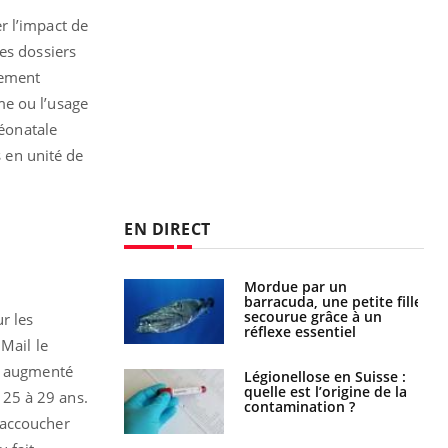
r l’impact de
es dossiers
lement
me ou l’usage
néonatale
s en unité de
EN DIRECT
par un
Comment gérer le
a, une petite fille
sommeil des enfants en
e grâce à un
vacances ?
r les
essentiel
Mail le
ue augmenté
lose en Suisse :
Bilan prévention : ce que
st l’origine de la
les kinés pourront
 25 à 29 ans.
nation ?
bientôt faire
'accoucher