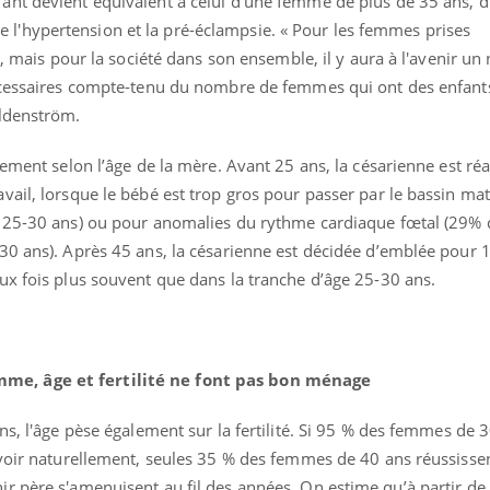
nt devient équivalent à celui d'une femme de plus de 35 ans, du
Mordue par une tique en
Allergie
'hypertension et la pré-éclampsie. « Pour les femmes prises
vacances, elle reste dans
une nou
le coma pendant 42 jours
les réac
le, mais pour la société dans son ensemble, il y aura à l'avenir u
nécessaires compte-tenu du nombre de femmes qui ont des enfant
aldenström.
ement selon l’âge de la mère. Avant 25 ans, la césarienne est réal
ail, lorsque le bébé est trop gros pour passer par le bassin ma
s 25-30 ans) ou pour anomalies du rythme cardiaque fœtal (29% 
30 ans). Après 45 ans, la césarienne est décidée d’emblée pour 
ux fois plus souvent que dans la tranche d’âge 25-30 ans.
e, âge et fertilité ne font pas bon ménage
ns, l'âge pèse également sur la fertilité. Si 95 % des femmes de 
voir naturellement, seules 35 % des femmes de 40 ans réussissen
r père s'amenuisent au fil des années. On estime qu’à partir de