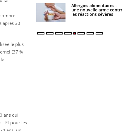
 fait
s alimentaires :
TDAH : quel est ce
velle arme contre
traitement autorisé aux
tions sévères
États-Unis ?
n nombre
s après 30
isée le plus
ternel (37 %
de
1
30 ans qui
t. Et pour les
 24 ans, un