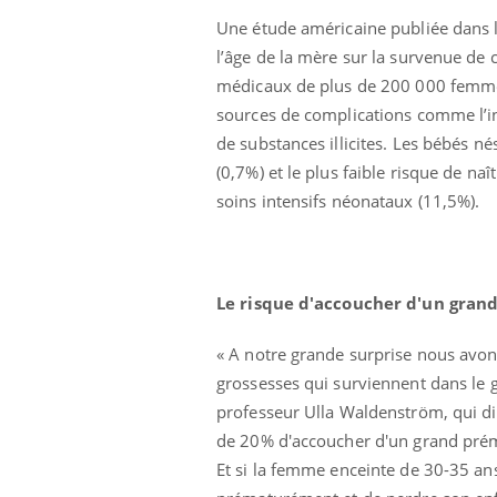
Une étude américaine publiée dans l
l’âge de la mère sur la survenue de 
médicaux de plus de 200 000 femmes
sources de complications comme l’in
de substances illicites. Les bébés né
(0,7%) et le plus faible risque de na
soins intensifs néonataux (11,5%).
Le risque d'accoucher d'un gra
e empêche-t-elle
Fortes chaleurs :
 la nuit ?
pourquoi le risque de
noyade grimpe-t-il ?
« A notre grande surprise nous avon
grossesses qui surviennent dans le g
professeur Ulla Waldenström, qui di
 fin du comprimé
Le Viagra pourrait-il
jours se profile-t-
freiner la propagation du
de 20% d'accoucher d'un grand prém
n ?
cancer ?
Et si la femme enceinte de 30-35 an