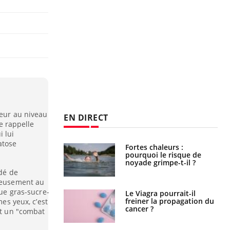
leur au niveau
EN DIRECT
se rappelle
i lui
atose
e empêche-t-elle
Fortes chaleurs :
r la nuit ?
pourquoi le risque de
noyade grimpe-t-il ?
idé de
rieusement au
que gras-sucre-
 fin du comprimé
Le Viagra pourrait-il
 jours se profile-t-
freiner la propagation du
mes yeux, c’est
n ?
cancer ?
st un "combat