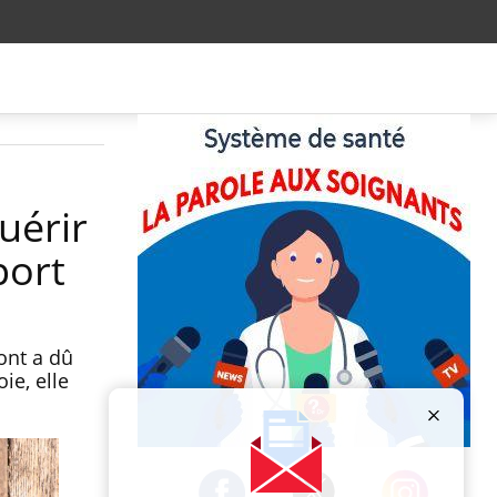
uérir
port
ont a dû
ie, elle
Publicité