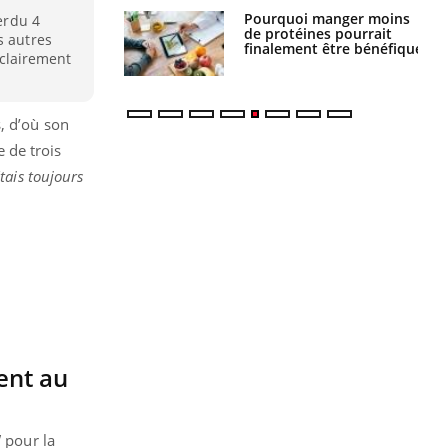
i votre ventre
Pourquoi manger moins
perdu 4
il les premiers
de protéines pourrait
s autres
 vos vacances ?
finalement être bénéfique
i clairement
, d’où son
 de trois
étais toujours
ent au
"
pour la