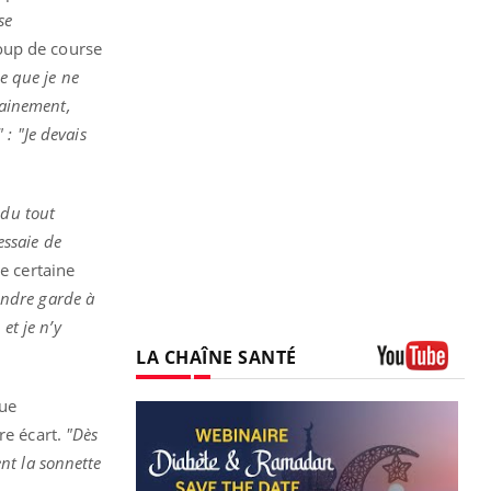
se
oup de course
e que je ne
sainement,
" : "Je devais
 du tout
essaie de
e certaine
rendre garde à
et je n’y
LA CHAÎNE SANTÉ
Youtube
que
re écart.
"Dès
nt la sonnette