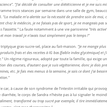
science". "J’ai décidé de consulter une diététicienne et je me suis mi
gramme trois séances par semaine dans une salle de gym, beauc
l.
"La maladie m’a alertée sur la nécessité de prendre soin de moi, c
ment chez le médecin, je ne faisais pas de sport, je ne mangeais pas 
l’assiette."
La faute notamment à une vie parisienne
"très active
 et mon travail je n’avais tout simplement pas le temps !"
 triptyque gras-sucre-sel, place au fait-maison.
"Je ne mange plus
produits frais et des recettes à IG bas [faible index glycémique] et j’
e."
Un régime rigoureux, adopté par toute la famille, qui exige un
ation des courses, d’autant que je suis végétarienne, donc je dois p
es, etc. Je fais mes menus à la semaine, je sais ce dont j’ai besoin 
tion."
 car, à cause de son syndrome de l’intestin irritable qui provo
diarrhée, le corps de Sandra n’hésite pas à lui signaler le moind
aliment, transformé ou trop sucré par exemple, il tire immédiateme