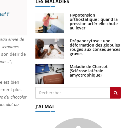
LES MALADIES
uf !”
Hypotension
orthostatique : quand la
pression artérielle chute
au lever
veau envie de
Drépanocytose : une
déformation des globules
s semaines
rouges aux conséquences
graves
 son désir de
on..."
,
Maladie de Charcot
(Sclérose latérale
amyotrophique)
e est bien
lement plus
ue du chocolat
hocolat au
J'AI MAL