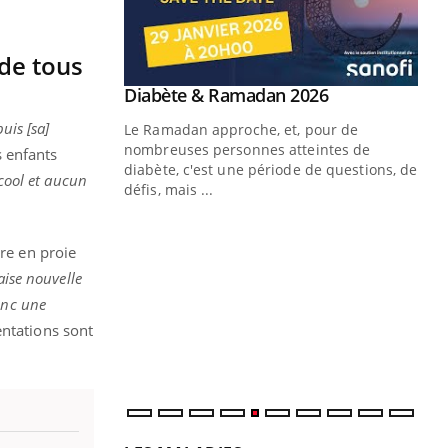
 de tous
Youtube
 Mains : se
Diabète & Ramadan 2026
Youtube
outube
uis [sa]
Le Ramadan approche, et, pour de
 un tout nouveau
nombreuses personnes atteintes de
s enfants
plage, piscine,
diabète, c'est une période de questions, de
cool et aucun
 air… Nos mains
défis, mais ...
Un
You
fac
re en proie
pr
aise nouvelle
Un 
onc une
mut
entations sont
san
num