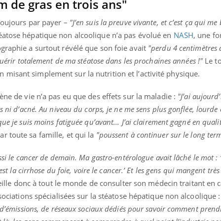
m de gras en trois ans"
 toujours par payer –
"J’en suis la preuve vivante, et c’est ça qui me 
éatose hépatique non alcoolique n’a pas évolué en
NASH
, une f
graphie a surtout révélé que son foie avait
"perdu 4 centimètres 
guérir totalement de ma stéatose dans les prochaines années !"
Le to
misant simplement sur la nutrition et l’activité physique.
ène de vie n’a pas eu que des effets sur la maladie :
"J’ai aujourd
ns ni d’acné. Au niveau du corps, je ne me sens plus gonflée, lourd
ue je suis moins fatiguée qu’avant... J’ai clairement gagné en qualit
 toute sa famille, et qui la
"poussent à continuer sur le long ter
ssi le cancer de demain. Ma gastro-entérologue avait lâché le mot : 
’est la cirrhose du foie, voire le cancer.’ Et les gens qui mangent trè
lle donc à tout le monde de consulter son médecin traitant en c
ssociations spécialisées sur la stéatose hépatique non alcoolique 
, d’émissions, de réseaux sociaux dédiés pour savoir comment prendr