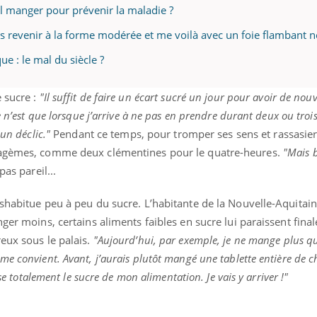
il manger pour prévenir la maladie ?
is revenir à la forme modérée et me voilà avec un foie flambant ne
e : le mal du siècle ?
 sucre :
"Il suffit de faire un écart sucré un jour pour avoir de nou
e n’est que lorsque j’arrive à ne pas en prendre durant deux ou troi
un déclic."
Pendant ce temps, pour tromper ses sens et rassasier
tagèmes, comme deux clémentines pour le quatre-heures.
"Mais b
pas pareil...
shabitue peu à peu du sucre. L’habitante de la Nouvelle-Aquitain
nger moins, certains aliments faibles en sucre lui paraissent fina
eux sous le palais.
"Aujourd’hui, par exemple, je ne mange plus q
e convient. Avant, j’aurais plutôt mangé une tablette entière de c
sse totalement le sucre de mon alimentation. Je vais y arriver !"