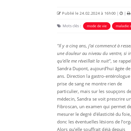
Publié le 24.02.2024 à 16h00
|
|
Mots clés :
mode de vie
maladie d
"Il y a cinq ans, j’ai commencé à resse
une douleur au niveau du ventre, si i
qu’elle me réveillait la nuit"
, se rappe
Sandra Dupont, aujourd’hui âgée de
ans. Direction la gastro-entérologue 
prise de sang ne montre rien de
us : un cas
Comment oublier les
chez un touriste
écrans en vacances ?
particulier, mais sur les soupçons de
e
médecin, Sandra se voit prescrire u
Fibroscan, un examen qui permet d
 infantile : un
Toujours connectés :
mesurer le degré d'élasticité du foie,
s’interroge sur
comment le travail
 élevé en France
empiète de plus en plus
donc les éventuelles lésions de l’org
sur nos soirées
Alors qu’elle souffrait déjà depuis