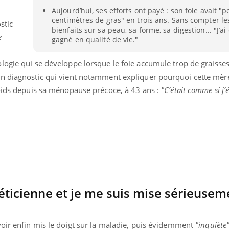
Cytomégalovirus : ce qui
Pourquo
Aujourd’hui, ses efforts ont payé : son foie avait "
change dans la prise en
gâche-t-
centimètres de gras" en trois ans. Sans compter le
stic
charge des femmes
jours de
bienfaits sur sa peau, sa forme, sa digestion... "J’a
enceintes
e
gagné en qualité de vie."
ologie qui se développe lorsque le foie accumule trop de graisses
n diagnostic qui vient notamment expliquer pourquoi cette mère
poids depuis sa ménopause précoce, à 43 ans :
"C’était comme si j’
téticienne et je me suis mise sérieusem
oir enfin mis le doigt sur la maladie, puis évidemment
"inquiète