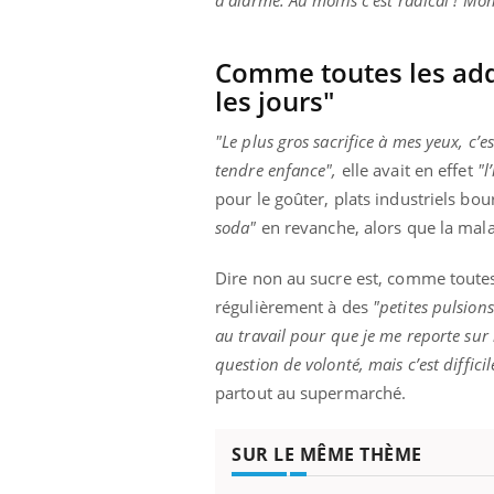
d’alarme. Au moins c’est radical ! Mo
Comme toutes les addi
les jours"
 Mains :
Carence en fer : comprendre pour
Ins
Youtube
You
Youtube
Youtube
prévenir
osa
"Le plus gros sacrifice à mes yeux, c’es
aciles à aborder...
Fatigue, irritabilité, brouillard mental ou
En 2
tendre enfance",
elle avait en effet
"l
poser des
même alopécie… Les symptômes de la
rest
pour le goûter, plats industriels bou
'un proche c'est
carence en fer sont multiples ce qui la rend
pat
soda"
en revanche, alors que la mala
...
Dire non au sucre est, comme toutes
régulièrement à des
"petites pulsion
au travail pour que je me reporte sur
question de volonté, mais c’est difficil
partout au supermarché.
SUR LE MÊME THÈME