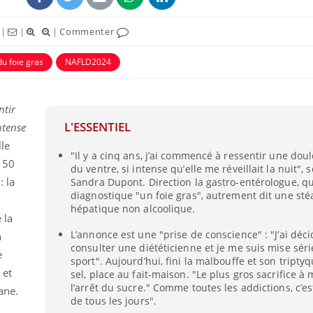
|
|
|
Commenter
u foie gras
NAFLD2024
ntir
L'ESSENTIEL
ntense
lle
"Il y a cinq ans, j’ai commencé à ressentir une dou
 50
du ventre, si intense qu’elle me réveillait la nuit", 
: la
Sandra Dupont. Direction la gastro-entérologue, qu
diagnostique "un foie gras", autrement dit une sté
Chikungunya, dengue,
La siest
hépatique non alcoolique.
West Nile : que se passe-
de dormi
 la
t-il dans le sud de la
France ?
L’annonce est une "prise de conscience" : "J’ai déc
n
consulter une diététicienne et je me suis mise sé
e
sport". Aujourd’hui, fini la malbouffe et son tripty
Les médicaments GLP-1
VIH : la
 et
protègent-ils aussi les os
tous les
sel, place au fait-maison. "Le plus gros sacrifice à 
?
elle enfi
l’arrêt du sucre." Comme toutes les addictions, c’e
ane.
de tous les jours".