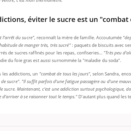
n ventre, c’est mon thermomètre."
ctions, éviter le sucre est un "combat
uline & Charge mentale : et si on
Eczéma Chronique des
tube
Youtube
Youtube
Y
it en parler??
préparer pour l’été !
t l’arrêt du sucre"
, reconnaît la mère de famille. Accoutumée
"dep
026, l'insuline dans le diabète de type 2
L'été arrive… et avec lui,
’habitude de manger très, très sucré"
: paquets de biscuits avec se
e entourée d'idées reçues chez les
rythme de vie ! Vacances, 
rrés de sucres raffinés pour les repas, confiseries...
"Très peu d’al
ients comme parfois chez les soignants.
soleil, activités en plein
die du foie gras est aussi surnommée la "maladie du soda".
sont ...
 les addictions, un
"combat de tous les jours"
, selon Sandra, enco
s de sucre"
.
"Il suffit parfois d’une fatigue passagère ou d’une mauv
 le sucre. Maintenant, c’est une addiction surtout psychologique, d
e d’arriver à se raisonner tout le temps."
D’autant plus quand les t