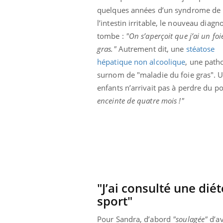
 à risque : ce jus
Cancer colorectal : une
quelques années d’un syndrome de
ttire l'attention
stratégie simple aurait
l’intestin irritable, le nouveau diagno
cheurs
changé la donne au Pays
basque
tombe :
"On s’aperçoit que j’ai un foi
gras."
Autrement dit, une
stéatose
hépatique non alcoolique
, une path
surnom de "maladie du foie gras". U
enfants n’arrivait pas à perdre du 
enceinte de quatre mois !"
"J’ai consulté une dié
sport"
Pour Sandra, d’abord
"soulagée"
d’av