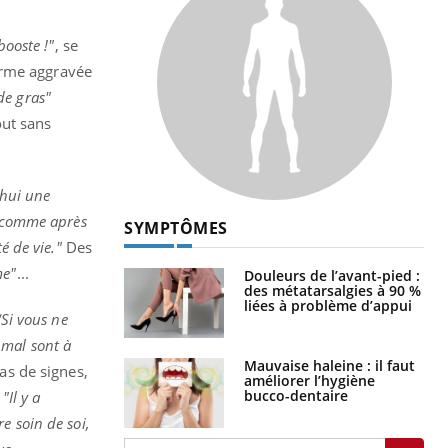
booste !"
, se
orme aggravée
de gras"
ut sans
’hui une
e comme après
SYMPTÔMES
é de vie."
Des
me"
...
Douleurs de l’avant-pied :
des métatarsalgies à 90 %
liées à problème d’appui
‘Si vous ne
s mal sont à
Mauvaise haleine : il faut
as de signes,
améliorer l’hygiène
bucco-dentaire
:
"Il y a
e soin de soi,