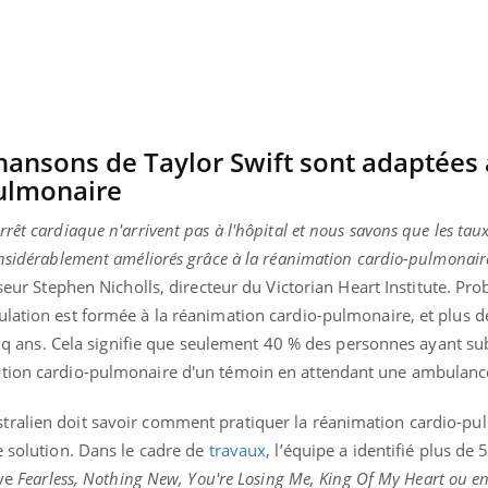
Bébés, jeunes enfants :
Hantavir
quelle trousse à
détecté 
pharmacie pour les
en Fran
vacances ?
chansons de Taylor Swift sont adaptées 
ulmonaire
rêt cardiaque n'arrivent pas à l'hôpital et nous savons que les taux
onsidérablement améliorés grâce à la réanimation cardio-pulmonair
seur Stephen Nicholls, directeur du Victorian Heart Institute. Pro
lation est formée à la réanimation cardio-pulmonaire, et plus de
cinq ans. Cela signifie que seulement 40 % des personnes ayant su
ation cardio-pulmonaire d'un témoin en attendant une ambulanc
tralien doit savoir comment pratiquer la réanimation cardio-pu
e solution. Dans le cadre de
travaux
, l’équipe a identifié plus de
uve
Fearless, Nothing New, You're Losing Me, King Of My Heart ou en