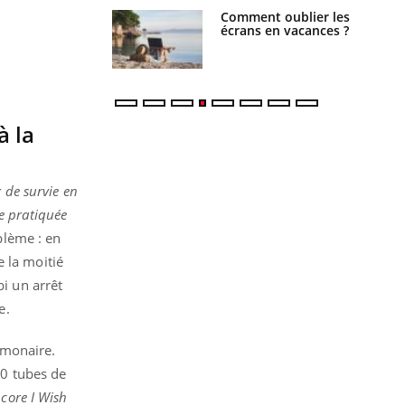
us : un cas
Comment oublier les
chez un touriste
écrans en vacances ?
ce
à la
 de survie en
e pratiquée
blème : en
 la moitié
bi un arrêt
e.
lmonaire.
 50 tubes de
core I Wish