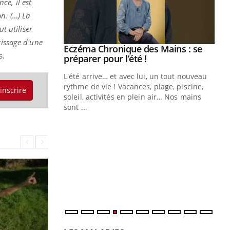
e, il est
n. (…) La
t utiliser
tissage d'une
ale : et si on
Eczéma Chronique des Mains : se
Youtube
s.
ube
Youtube
préparer pour l’été !
e diabète de type 2
L'été arrive… et avec lui, un tout nouveau
çues chez les
rythme de vie ! Vacances, plage, piscine,
'inscrire
ez les soignants.
soleil, activités en plein air… Nos mains
sont ...
Di
You
Le 
nom
dia
défi