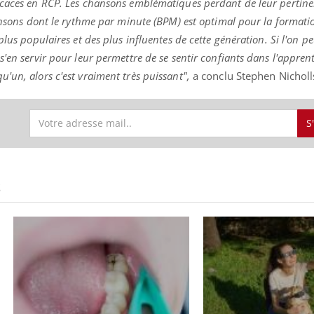
caces en RCP. Les chansons emblématiques perdant de leur pertinenc
hansons dont le rythme par minute (BPM) est optimal pour la formatio
lus populaires et des plus influentes de cette génération. Si l'on peu
'en servir pour leur permettre de se sentir confiants dans l'appren
ence en fer : comprendre pour
Insuline & Charge ment
tube
Youtube
'un, alors c'est vraiment très puissant",
a conclu Stephen Nicholl
Youtube
Yout
venir
osait en parler??
gue, irritabilité, brouillard mental ou
En 2026, l'insuline dans l
e alopécie… Les symptômes de la
reste entourée d'idées re
S
nce en fer sont multiples ce qui la rend
patients comme parfois ch
S