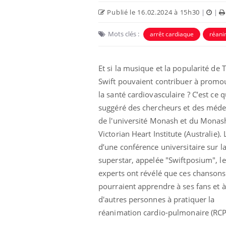
Publié le 16.02.2024 à 15h30
|
|
Mots clés :
arrêt cardiaque
réani
Et si la musique et la popularité de 
Swift pouvaient contribuer à promo
la santé cardiovasculaire ? C’est ce 
suggéré des chercheurs et des méde
de l'université Monash et du Monas
Victorian Heart Institute (Australie). 
Fatigue en vacances :
d’une conférence universitaire sur l
normal ou signe d’une
maladie ?
superstar, appelée "Swiftposium", le
experts ont révélé que ces chansons
pourraient apprendre à ses fans et à
Et si les caries pouvaient
bientôt disparaître sans
d'autres personnes à pratiquer la
plombage ?
réanimation cardio-pulmonaire (RCP) 