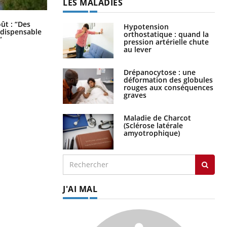
LES MALADIES
Les troubles du sommeil modifient
oût : “Des
Hypotension
votre cerveau !
indispensable
orthostatique : quand la
”
pression artérielle chute
au lever
Drépanocytose : une
déformation des globules
rouges aux conséquences
graves
Maladie de Charcot
(Sclérose latérale
amyotrophique)
J'AI MAL