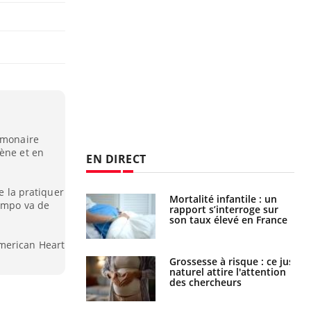
ulmonaire
gène et en
EN DIRECT
de la pratiquer
e métabolique :
Mortalité infantile : un
tempo va de
nt les meilleurs
rapport s’interroge sur
s physiques ?
son taux élevé en France
merican Heart
 éviter une otite
Grossesse à risque : ce jus
 les vacances ?
naturel attire l'attention
des chercheurs