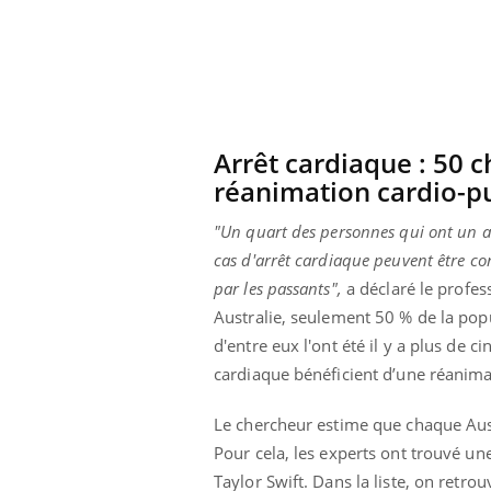
Éclipse solaire du 12 août
: “Des verres adaptés,
c'est indispensable pour
la santé des yeux”
Arrêt cardiaque : 50 
réanimation cardio-p
"Un quart des personnes qui ont un ar
cas d'arrêt cardiaque peuvent être c
par les passants",
a déclaré le profes
Australie, seulement 50 % de la popu
d'entre eux l'ont été il y a plus de 
cardiaque bénéficient d’une réanim
Le chercheur estime que chaque Aus
Pour cela, les experts ont trouvé un
Taylor Swift. Dans la liste, on retro