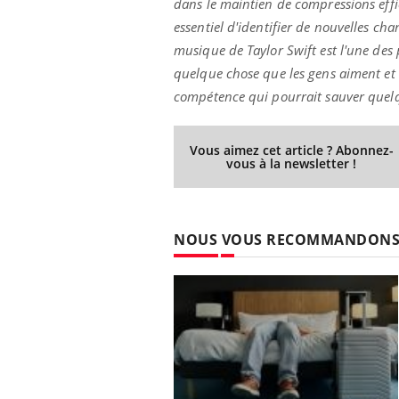
dans le maintien de compressions effi
essentiel d'identifier de nouvelles c
musique de Taylor Swift est l'une des p
quelque chose que les gens aiment et s
Eczéma Chronique des Mains :
Car
Youtube
You
compétence qui pourrait sauver quelqu
Youtube
expliquer ma maladie
pré
Il y a des sujets qui sont faciles à aborder...
Fati
Vous aimez cet article ? Abonnez-
d'autres non ! D'un côté, poser des
mêm
vous à la newsletter !
questions sur la maladie d'un proche c'est
care
montrer ...
...
NOUS VOUS RECOMMANDON