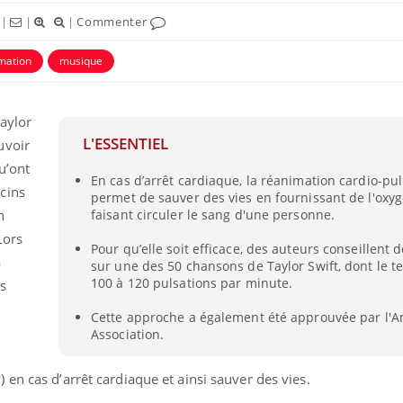
|
|
|
Commenter
mation
musique
Taylor
L'ESSENTIEL
uvoir
qu’ont
En cas d’arrêt cardiaque, la réanimation cardio-p
cins
permet de sauver des vies en fournissant de l'oxy
h
faisant circuler le sang d'une personne.
Lors
Pour qu’elle soit efficace, des auteurs conseillent 
Les troubles du sommeil
Syndrom
a
sur une des 50 chansons de Taylor Swift, dont le 
modifient votre cerveau !
quels so
100 à 120 pulsations par minute.
exercice
s
Cette approche a également été approuvée par l'A
Association.
Mon enfant est-il trop
Comment
sensible ou simplement
pendant
très empathique ?
en cas d’arrêt cardiaque et ainsi sauver des vies.