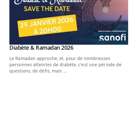
Youtube
Diabète & Ramadan 2026
Youtube
Le Ramadan approche, et, pour de nombreuses
vie !
personnes atteintes de diabète, c'est une période de
…
questions, de défis, mais ...
Un 
You
à l
Un é
mati
numé