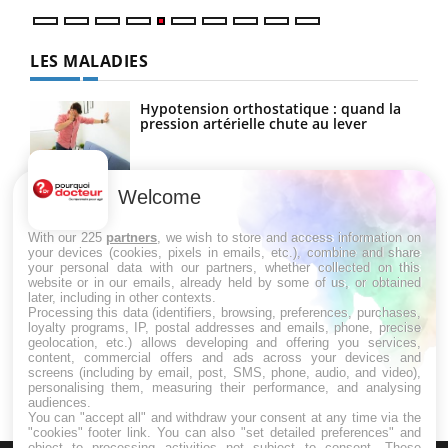
LES MALADIES
Hypotension orthostatique : quand la
pression artérielle chute au lever
Welcome
Drépanocytose : une déformation des
globules rouges aux conséquences
graves
With our 225
partners
, we wish to store and access information on
your devices (cookies, pixels in emails, etc.), combine and share
your personal data with our partners, whether collected on this
website or in our emails, already held by some of us, or obtained
Maladie de Charcot (Sclérose latérale
later, including in other contexts.
amyotrophique)
Processing this data (identifiers, browsing, preferences, purchases,
loyalty programs, IP, postal addresses and emails, phone, precise
geolocation, etc.) allows developing and offering you services,
content, commercial offers and ads across your devices and
screens (including by email, post, SMS, phone, audio, and video),
personalising them, measuring their performance, and analysing
audiences.
You can "accept all" and withdraw your consent at any time via the
"cookies" footer link
. You can also "set detailed preferences" and
object to processing activities not subject to consent. These