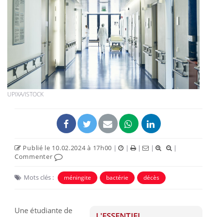
UPIXA/ISTOCK
Publié le 10.02.2024 à 17h00
|
|
|
|
|
Commenter
Mots clés :
méningite
bactérie
décès
Une étudiante de
L'ESSENTIEL