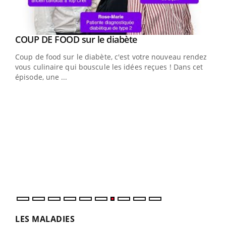
Youtube
cès
COUP DE FOOD sur le diabète
Youtube
Coup de food sur le diabète, c'est votre nouveau rendez-
 en
vous culinaire qui bouscule les idées reçues ! Dans cet
u
épisode, une ...
Qua
You
"Les
trav
DRH 
LES MALADIES