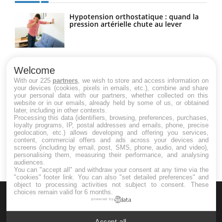
Hypotension orthostatique : quand la
pression artérielle chute au lever
Drépanocytose : une déformation des
globules rouges aux conséquences
Welcome
graves
With our 225
partners
, we wish to store and access information on
your devices (cookies, pixels in emails, etc.), combine and share
your personal data with our partners, whether collected on this
website or in our emails, already held by some of us, or obtained
Maladie de Charcot (Sclérose latérale
later, including in other contexts.
amyotrophique)
Processing this data (identifiers, browsing, preferences, purchases,
loyalty programs, IP, postal addresses and emails, phone, precise
geolocation, etc.) allows developing and offering you services,
content, commercial offers and ads across your devices and
screens (including by email, post, SMS, phone, audio, and video),
personalising them, measuring their performance, and analysing
audiences.
You can "accept all" and withdraw your consent at any time via the
"cookies" footer link
. You can also "set detailed preferences" and
object to processing activities not subject to consent. These
choices remain valid for 6 months.
powered by
Accept all