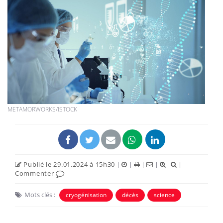
METAMORWORKS/ISTOCK
Publié le 29.01.2024 à 15h30
|
|
|
|
|
Commenter
Mots clés :
cryogénisation
décès
science