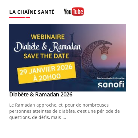
LA CHAÎNE SANTÉ
Youtube
Youtube
Diabète & Ramadan 2026
Un « jumeau numérique » pour faciliter l’accès
Youtube
Youtube
Youtube
à la médecine préventive
Le Ramadan approche, et, pour de nombreuses
Un établissement lié à un groupe mutualiste innove en
personnes atteintes de diabète, c'est une période de
matière de bilan de santé : l'utilisation d'un « jumeau
questions, de défis, mais ...
numérique » permet ...