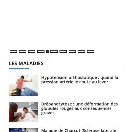
COU
You
Coup
vous
épis
LES MALADIES
Hypotension orthostatique : quand la
pression artérielle chute au lever
Drépanocytose : une déformation des
globules rouges aux conséquences
graves
Maladie de Charcot (Sclérose latérale