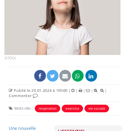
ISTOCK.
Publié le 29.01.2024 à 10h00
|
|
|
|
|
Commenter
Mots clés :
respiration
exercice
vie sociale
Une nouvelle