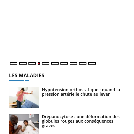
Dia
You
Le 
pers
ques
LES MALADIES
Hypotension orthostatique : quand la
pression artérielle chute au lever
Drépanocytose : une déformation des
globules rouges aux conséquences
graves