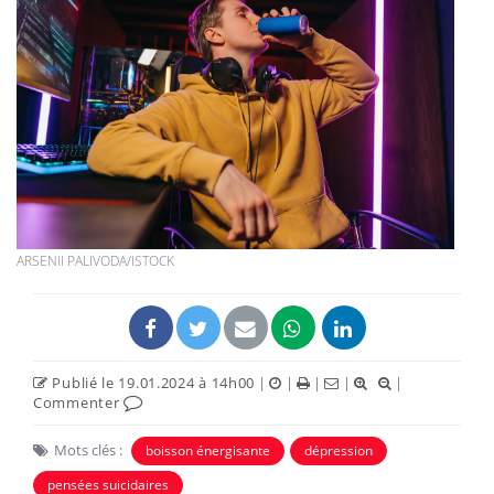
ARSENII PALIVODA/ISTOCK
Publié le 19.01.2024 à 14h00
|
|
|
|
|
Commenter
Mots clés :
boisson énergisante
dépression
pensées suicidaires