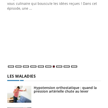
 en
vous culinaire qui bouscule les idées reçues ! Dans cet
u
épisode, une ...
Qua
You
"Les
trav
DRH 
LES MALADIES
Hypotension orthostatique : quand la
pression artérielle chute au lever