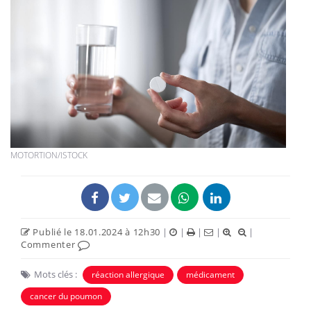
MOTORTION/ISTOCK
Publié le 18.01.2024 à 12h30
|
|
|
|
|
Commenter
Mots clés :
réaction allergique
médicament
cancer du poumon