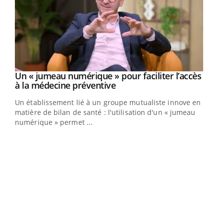
Un « jumeau numérique » pour faciliter l’accès
Youtube
Youtube
à la médecine préventive
Un établissement lié à un groupe mutualiste innove en
e
matière de bilan de santé : l'utilisation d'un « jumeau
numérique » permet ...
COU
You
Coup
vous
épis