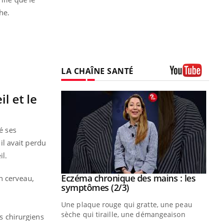
he.
LA CHAÎNE SANTÉ
Youtube
l et le
é ses
l avait perdu
il.
 mains : au
Eczéma chronique des mains : les
n cerveau,
Youtube
be
Youtube
symptômes (2/3)
ès Zaraa,
Une plaque rouge qui gratte, une peau
us explique
sèche qui tiraille, une démangeaison
es chirurgiens