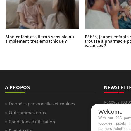
Mon enfant est-il trop sensible ou
Bébés, jeunes enfants :
simplement très empathique ?
trousse à pharmacie po
vacances ?
À PROPOS
NEWSLETT
Recevez toute
Données personnelles et cookies
infos santé
Welcome
Qui sommes-nous
With our 225
par
Conditions d'utilisation
(cookies, pixels 
partners, whether c
Plan du site