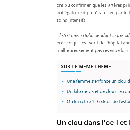
ère de bilan de
Doc
épisode, une ...
ont pu confirmer que les artères pri
« jumeau
dire
ont également pu réparer en partie 
soins intensifs.
"Il s'est bien rétabli pendant la pério
précise qu'il est sorti de l'hôpital 
malheureusement pas revenue lors d
SUR LE MÊME THÈME
Une femme s’enfonce un clou da
Un kilo de vis et de clous retr
On lui retire 116 clous de l'est
Un clou dans l'oeil et