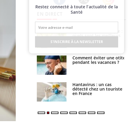
Restez connecté à toute l’actualité de la
Twitter
Facebook
Instagram
Santé
EN DIRECT
ubles du sommeil
Syndrome métabolique :
t votre cerveau !
quels sont les meilleurs
exercices physiques ?
S'INSCRIRE À LA NEWSLETTER
nt est-il trop
Comment éviter une otite
e ou simplement
pendant les vacances ?
pathique ?
eunes enfants :
Hantavirus : un cas
rousse à
détecté chez un touriste
ie pour les
en France
s ?