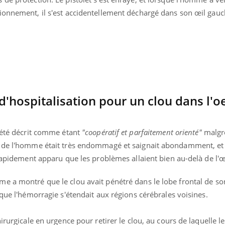
ionnement, il s'est accidentellement déchargé dans son œil gauc
'hospitalisation pour un clou dans l'oei
a été décrit comme étant
"coopératif et parfaitement orienté"
malgr
 de l'homme était très endommagé et saignait abondamment, et i
 rapidement apparu que les problèmes allaient bien au-delà de l'œ
nd l’entreprise mise sur le bien
Eczéma chronique des
e a montré que le clou avait pénétré dans le lobe frontal de so
tube
Youtube
Youtube
Youtu
e global
quotidien (3/3)
 que l'hémorragie s'étendait aux régions cérébrales voisines.
 rendez-vous de la santé et de la
Dans cette vidéo, le Dr In
ité de vie au travail" de Pourquoi
dermatologue à Paris, vo
irurgicale en urgence pour retirer le clou, au cours de laquelle l