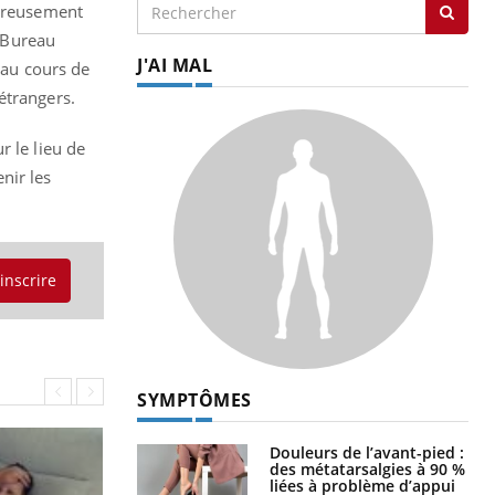
eureusement
e Bureau
J'AI MAL
 au cours de
étrangers.
r le lieu de
nir les
'inscrire
SYMPTÔMES
Douleurs de l’avant-pied :
des métatarsalgies à 90 %
liées à problème d’appui