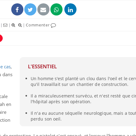
|
|
|
Commenter
L'ESSENTIEL
e cas
,
u dans
Un homme s'est planté un clou dans l'oeil et le cer
qu'il travaillait sur un chantier de construction.
Il a miraculeusement survécu, et n'est resté que ci
cale
l'hôpital après son opération.
yah en
ire
Il n'a eu aucune séquelle neurologique, mais a to
perdu son oeil.
uction
de protection. Le pistolet s'est enrayé, et lorsque l'homme a vér