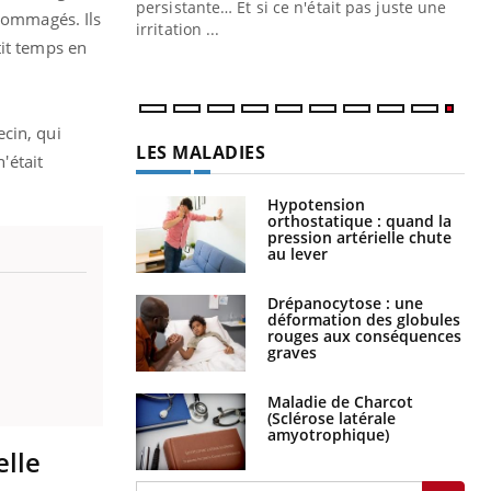
ins au quotidien
persistante… Et si ce n'était pas juste une
ndommagés. Ils
irritation ...
tit temps en
cin, qui
LES MALADIES
'était
Hypotension
orthostatique : quand la
pression artérielle chute
au lever
Drépanocytose : une
déformation des globules
rouges aux conséquences
graves
Maladie de Charcot
(Sclérose latérale
amyotrophique)
elle