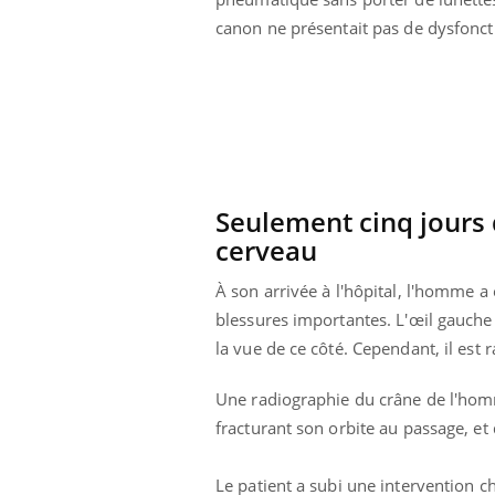
canon ne présentait pas de dysfonct
Seulement cinq jours d
cerveau
À son arrivée à l'hôpital, l'homme 
blessures importantes. L'œil gauche
la vue de ce côté. Cependant, il est
Youtube
ue » pour
COUP DE FOOD sur le diabète
Qua
Une radiographie du crâne de l'homm
Youtube
You
médecine
êtr
fracturant son orbite au passage, et
Coup de food sur le diabète, c'est votre
"Les
nouveau rendez-vous culinaire qui
 groupe
qual
bouscule les idées reçues ! Dans cet
Le patient a subi une intervention ch