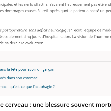
teur reçoivent Régis Blugeon, DRH et
comment protéger vos ma
ncipales et les nerfs olfactifs n'avaient heureusement pas été e
cteur ...
et éviter les ...
les dommages causés à l'œil, après quoi le patient a passé un pe
de postopératoire, sans déficit neurologique",
écrit l'équipe de méde
après seulement cinq jours d'hospitalisation. La vision de l'homme n
e sa dernière évaluation.
ns la tête pour avoir un garçon
ouvés dans son estomac
omac : qu'est-ce que l'acuphagie ?
 le cerveau : une blessure souvent mort