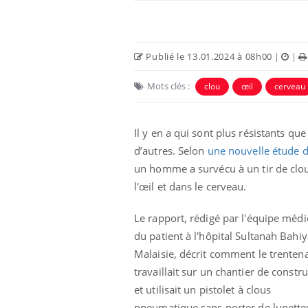
Publié le 13.01.2024 à 08h00
|
|
Mots clés :
clou
œil
cerveau
Il y en a qui sont plus résistants que
d’autres. Selon
une nouvelle étude d
un homme a survécu à un tir de clo
l'œil et dans le cerveau.
Le rapport, rédigé par l'équipe médi
du patient à l'hôpital Sultanah Bahi
Malaisie, décrit comment le trentena
travaillait sur un chantier de constr
et utilisait un pistolet à clous
pneumatique sans porter de lunettes 