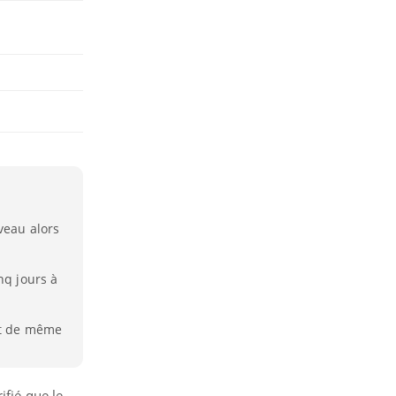
veau alors
nq jours à
ut de même
ifié que le