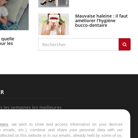
Mauvaise haleine : il faut
améliorer l’hygiène
bucco-dentaire
Syndrome métabolique : quels sont
 quelle
les meilleurs exercices physiques ?
ur les
ER
s les semaines les meilleures
tners
, we wish to store and access information on your devices
in emails, etc.), combine and share your personal data with our
ollected on this website or in our emails, already held by some of us,