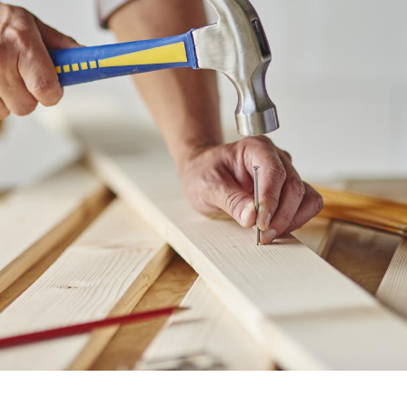
Les tro
modifien
Mon enfa
sensibl
très em
Bébés, j
quelle t
pharmac
vacance