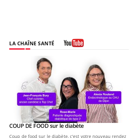
LA CHAÎNE SANTÉ
Youtube
Youtube
cès
COUP DE FOOD sur le diabète
Youtube
Coup de food sur le diabète, c'est votre nouveau rendez-