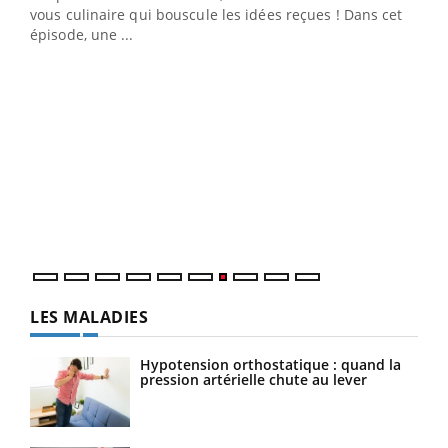
 en
vous culinaire qui bouscule les idées reçues ! Dans cet
u
épisode, une ...
Qua
You
"Les
trav
DRH 
LES MALADIES
Hypotension orthostatique : quand la
pression artérielle chute au lever