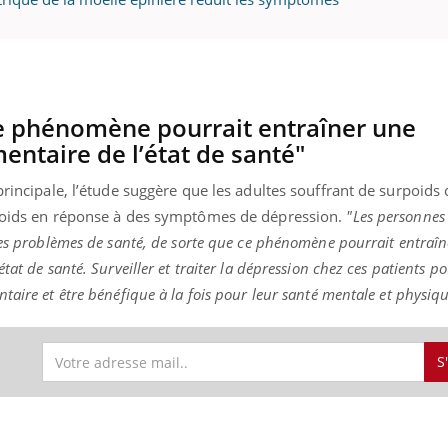
uline & Charge mentale : et si on
Eczéma Chronique des
tube
Youtube
Youtube
Y
it en parler??
préparer pour l’été !
Ce phénomène pourrait entraîner une
entaire de l’état de santé"
026, l'insuline dans le diabète de type 2
L'été arrive… et avec lui,
e entourée d'idées reçues chez les
rythme de vie ! Vacances, 
ients comme parfois chez les soignants.
soleil, activités en plein
principale, l’étude suggère que les adultes souffrant de surpoids 
sont ...
 poids en réponse à des symptômes de dépression.
"Les personnes
res problèmes de santé, de sorte que ce phénomène pourrait entraî
at de santé. Surveiller et traiter la dépression chez ces patients po
taire et être bénéfique à la fois pour leur santé mentale et physiqu
S