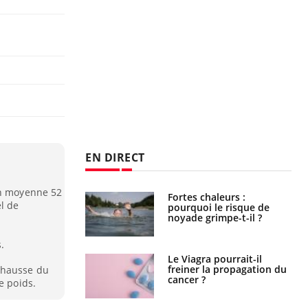
EN DIRECT
en moyenne 52
e empêche-t-elle
Fortes chaleurs :
l de
r la nuit ?
pourquoi le risque de
noyade grimpe-t-il ?
.
 fin du comprimé
Le Viagra pourrait-il
 jours se profile-t-
freiner la propagation du
 hausse du
n ?
cancer ?
e poids.