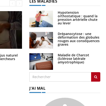
LES MALADIES
Hypotension
orthostatique : quand la
pression artérielle chute
au lever
Drépanocytose : une
déformation des globules
rouges aux conséquences
graves
Comment oublier les écrans en
Maladie de Charcot
 jus naturel
vacances ?
(Sclérose latérale
chercheurs
amyotrophique)
J'AI MAL