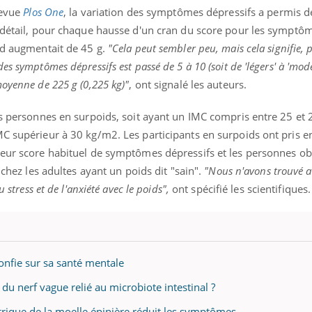
revue
Plos One
, la variation des symptômes dépressifs a permis de
e détail, pour chaque hausse d'un cran du score pour les symptô
rd augmentait de 45 g.
"Cela peut sembler peu, mais cela signifie, 
s symptômes dépressifs est passé de 5 à 10 (soit de 'légers' à 'modé
moyenne de 225 g (0,225 kg)"
, ont signalé les auteurs.
les personnes en surpoids, soit ayant un IMC compris entre 25 et
MC supérieur à 30 kg/m2. Les participants en surpoids ont pris
leur score habituel de symptômes dépressifs et les personnes ob
é chez les adultes ayant un poids dit "sain".
"Nous n'avons trouvé 
 stress et de l'anxiété avec le poids",
ont spécifié les scientifiques.
onfie sur sa santé mentale
e du nerf vague relié au microbiote intestinal ?
ctrique de la moelle épinière réduit les symptômes