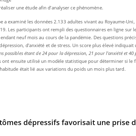
Cytomégalovirus : ce qui
Pourquo
e réaliser une étude afin d’analyser ce phénomène.
change dans la prise en
gâche-t-
charge des femmes
jours de
enceintes
ipe a examiné les données 2.133 adultes vivant au Royaume-Uni, 
-19. Les participants ont rempli des questionnaires en ligne sur l
pendant neuf mois au cours de la pandémie. Des questions préci
pression, d'anxiété et de stress. Un score plus élevé indiquait 
 possibles étant de 24 pour la dépression, 21 pour l'anxiété et 40 
s ont ensuite utilisé un modèle statistique pour déterminer si le f
habitude était lié aux variations du poids un mois plus tard.
ômes dépressifs favorisait une prise d