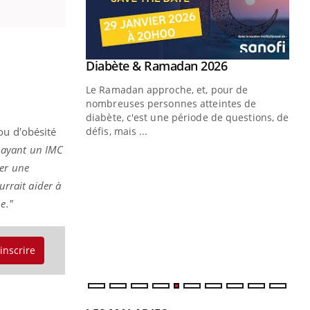
Youtube
 Mains : se
Diabète & Ramadan 2026
Youtube
outube
Le Ramadan approche, et, pour de
 un tout nouveau
nombreuses personnes atteintes de
plage, piscine,
diabète, c'est une période de questions, de
 air… Nos mains
ou d'obésité
défis, mais ...
 ayant un IMC
Un
You
ner une
fac
pr
urrait aider à
e."
Un 
mut
san
num
'inscrire