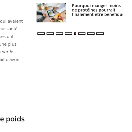
i votre ventre
Pourquoi manger moins
il les premiers
de protéines pourrait
 vos vacances ?
finalement être bénéfique
qui avaient
eur santé
ses ont
une plus
pour le
ait d'avoir
e poids