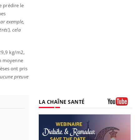
 prédire le
mes
par exemple,
rés'), cela
 29,9 kg/m2,
 en moyenne
èses ont pris
aucune preuve
LA CHAÎNE SANTÉ
Youtube