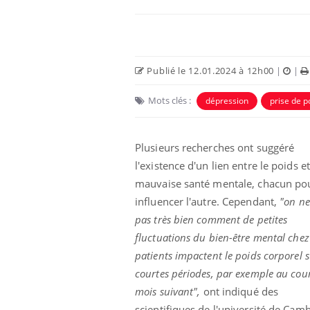
Publié le 12.01.2024 à 12h00
|
|
Mots clés :
dépression
prise de p
Plusieurs recherches ont suggéré
l'existence d'un lien entre le poids e
mauvaise santé mentale, chacun po
us : un cas
Comment oublier les
influencer l'autre. Cependant,
"on ne 
chez un touriste
écrans en vacances ?
e
pas très bien comment de petites
fluctuations du bien-être mental chez
patients impactent le poids corporel 
 infantile : un
Toujours connectés :
s’interroge sur
comment le travail
courtes périodes, par exemple au cou
 élevé en France
empiète de plus en plus
mois suivant",
ont indiqué des
sur nos soirées
scientifiques de l'université de Cam