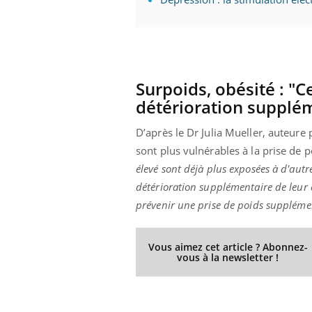
 Mains :
Carence en fer : comprendre pour
Ins
Youtube
You
Youtube
Youtube
prévenir
osa
Surpoids, obésité : "
détérioration supplém
aciles à aborder...
Fatigue, irritabilité, brouillard mental ou
En 2
poser des
même alopécie… Les symptômes de la
rest
'un proche c'est
carence en fer sont multiples ce qui la rend
pat
D’après le Dr Julia Mueller, auteure 
...
sont plus vulnérables à la prise de
élevé sont déjà plus exposées à d'aut
détérioration supplémentaire de leur ét
prévenir une prise de poids supplémen
Vous aimez cet article ? Abonnez-
vous à la newsletter !