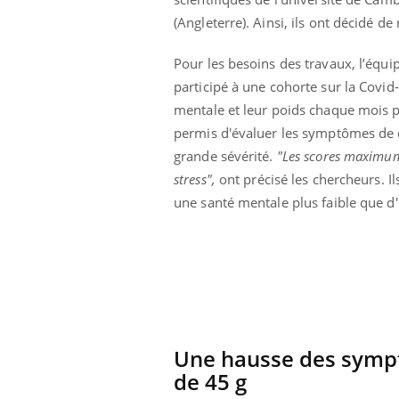
 à risque : ce jus
Cancer colorectal : une
(Angleterre). Ainsi, ils ont décidé d
ttire l'attention
stratégie simple aurait
cheurs
changé la donne au Pays
basque
Pour les besoins des travaux, l’équ
participé à une cohorte sur la Covid
mentale et leur poids chaque mois 
permis d'évaluer les symptômes de dé
grande sévérité.
"Les scores maximums
stress",
ont précisé les chercheurs. Il
une santé mentale plus faible que d'
Une hausse des sympt
de 45 g