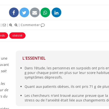
|
|
|
Commenter
oids
obésité
L'ESSENTIEL
t une
uvant
Dans l’étude, les personnes en surpoids ont pris 
Chikungunya, dengue,
La siest
sait
g pour chaque point en plus sur leur score habitue
West Nile : que se passe-
de dormi
t-il dans le sud de la
symptômes dépressifs.
France ?
 les
Quant aux patients obèses, ils ont pris 71 g de plus
sur de
Les médicaments GLP-1
VIH : la
protègent-ils aussi les os
tous les
Les chercheurs n'ont trouvé aucune preuve que la
rs du
?
elle enfi
stress ou de l'anxiété était liée aux changements d
bridge