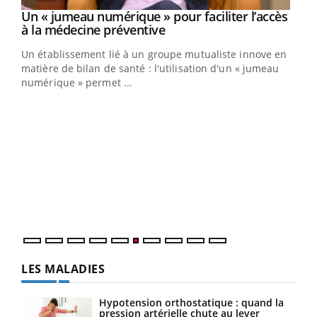
Un « jumeau numérique » pour faciliter l’accès
Youtube
Youtube
à la médecine préventive
Un établissement lié à un groupe mutualiste innove en
e
matière de bilan de santé : l'utilisation d'un « jumeau
numérique » permet ...
COU
You
Coup
vous
épis
LES MALADIES
Hypotension orthostatique : quand la
pression artérielle chute au lever