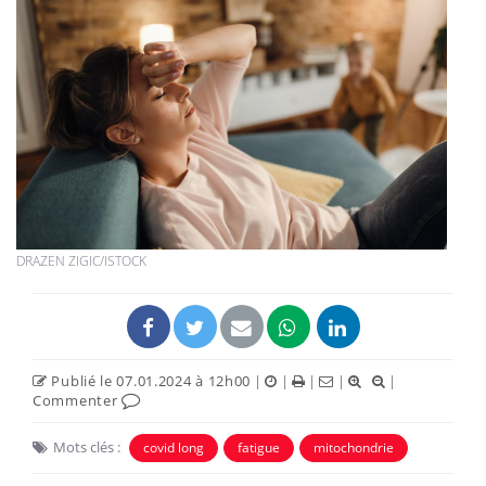
DRAZEN ZIGIC/ISTOCK
Publié le 07.01.2024 à 12h00
|
|
|
|
|
Commenter
Mots clés :
covid long
fatigue
mitochondrie