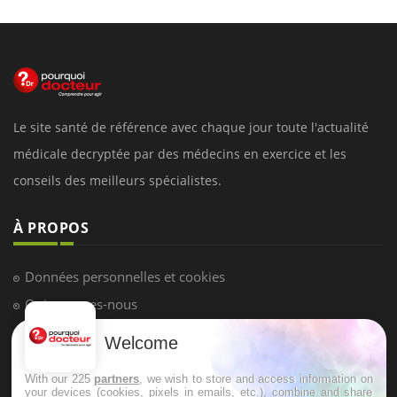
Le site santé de référence avec chaque jour toute l'actualité
médicale decryptée par des médecins en exercice et les
conseils des meilleurs spécialistes.
À PROPOS
Données personnelles et cookies
Qui sommes-nous
Conditions d'utilisation
Welcome
Plan du site
With our 225
partners
, we wish to store and access information on
Mentions Légales
your devices (cookies, pixels in emails, etc.), combine and share