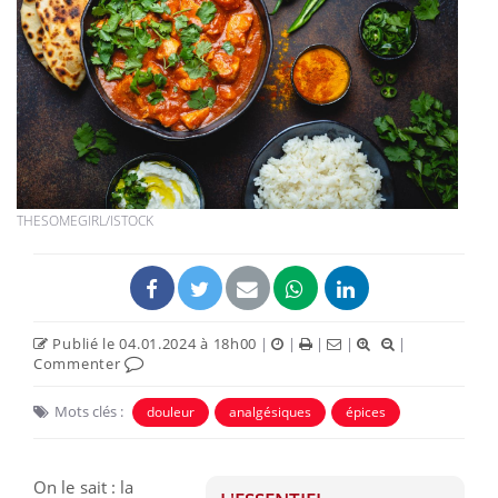
THESOMEGIRL/ISTOCK
Publié le 04.01.2024 à 18h00
|
|
|
|
|
Commenter
Mots clés :
douleur
analgésiques
épices
On le sait : la