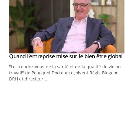
Yout
Quand l’entreprise mise sur le bien être global
Youtube
ndez-
"Les rendez-vous de la santé et de la qualité de vie au
cet
travail" de Pourquoi Docteur reçoivent Régis Blugeon,
DRH et directeur ...
Ecz
You
(3/3
Dans
vous