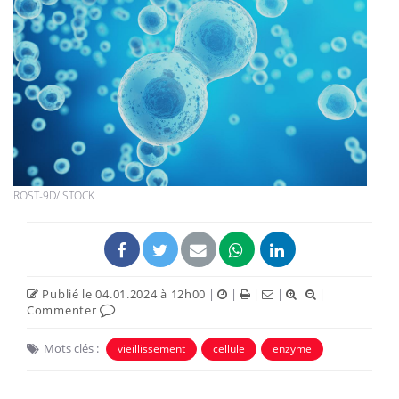
ROST-9D/ISTOCK
Publié le 04.01.2024 à 12h00
|
|
|
|
|
Commenter
Mots clés :
vieillissement
cellule
enzyme