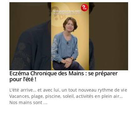
Eczéma Chronique des Mains : se préparer
Youtube
Youtube
pour l’été !
L'été arrive… et avec lui, un tout nouveau rythme de vie !
Vacances, plage, piscine, soleil, activités en plein air…
Nos mains sont ...
Youtube
Diabète & Ramadan 2026
Un 
Youtube
You
à l
Le Ramadan approche, et, pour de nombreuses