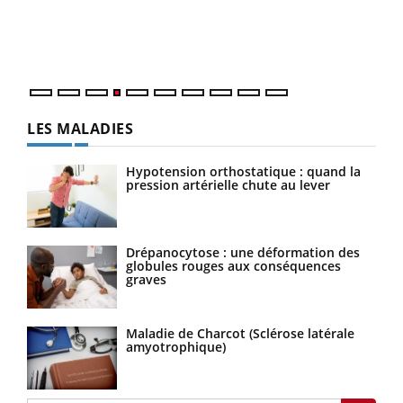
Un é
personnes atteintes de diabète, c'est une période de
mati
questions, de défis, mais ...
numé
LES MALADIES
Hypotension orthostatique : quand la
pression artérielle chute au lever
Drépanocytose : une déformation des
globules rouges aux conséquences
graves
Maladie de Charcot (Sclérose latérale
amyotrophique)