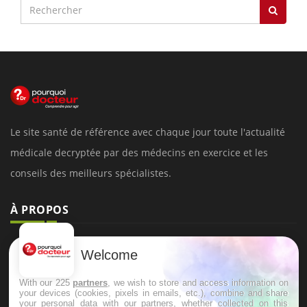
Le site santé de référence avec chaque jour toute l'actualité
médicale decryptée par des médecins en exercice et les
conseils des meilleurs spécialistes.
À PROPOS
Données personnelles et cookies
Welcome
Qui sommes-nous
With our 225
partners
, we wish to store and access information on
Conditions d'utilisation
your devices (cookies, pixels in emails, etc.), combine and share
your personal data with our partners, whether collected on this