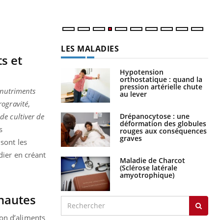
LES MALADIES
s et
Hypotension
orthostatique : quand la
pression artérielle chute
onutriments
au lever
rogravité
,
Drépanocytose : une
de cultiver de
déformation des globules
s
rouges aux conséquences
graves
sont les
dier en créant
Maladie de Charcot
(Sclérose latérale
amyotrophique)
onautes
on d’aliments