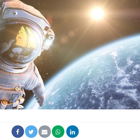
Syndrome métabolique :
Mortalit
quels sont les meilleurs
rapport 
exercices physiques ?
son tau
Comment éviter une otite
Grossess
pendant les vacances ?
naturel 
des che
Hantavirus : un cas
Comment
détecté chez un touriste
écrans 
en France