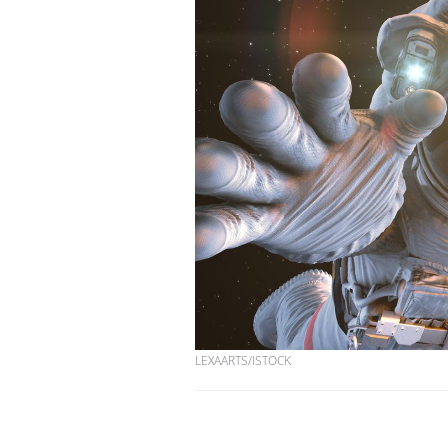
Les troubles du sommeil
modifient votre cerveau !
Mon enfant est-il trop
sensible ou simplement
très empathique ?
Bébés, jeunes enfants :
quelle trousse à
pharmacie pour les
vacances ?
LEXAARTS/ISTOCK