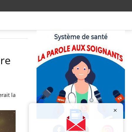
dre
rait la
Publicité