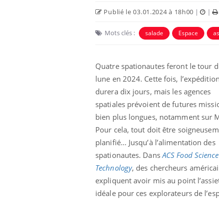
Publié le 03.01.2024 à 18h00
|
|
Car
You
Mots clés :
salade
Espace
a
pré
Fati
mêm
Quatre spationautes feront le tour d
care
lune en 2024. Cette fois, l’expéditio
...
durera dix jours, mais les agences
Eczéma Chronique des Mains :
Youtube
Youtube
expliquer ma maladie
spatiales prévoient de futures missi
bien plus longues, notamment sur 
Il y a des sujets qui sont faciles à aborder...
d'autres non ! D'un côté, poser des
Pour cela, tout doit être soigneuse
questions sur la maladie d'un proche c'est
planifié… Jusqu’à l’alimentation des
montrer ...
spationautes. Dans
ACS Food Science
Technology
, des chercheurs américa
expliquent avoir mis au point l’assie
idéale pour ces explorateurs de l’es