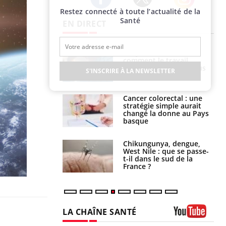
Restez connecté à toute l’actualité de la
Twitter
Facebook
Instagram
Santé
EN DIRECT
é infantile : un
Toujours connectés :
s’interroge sur
comment le travail
x élevé en France
empiète de plus en plus
S'INSCRIRE À LA NEWSLETTER
sur nos soirées
e à risque : ce jus
Cancer colorectal : une
attire l'attention
stratégie simple aurait
rcheurs
changé la donne au Pays
basque
 oublier les
Chikungunya, dengue,
en vacances ?
West Nile : que se passe-
t-il dans le sud de la
France ?
LA CHAÎNE SANTÉ
Youtube