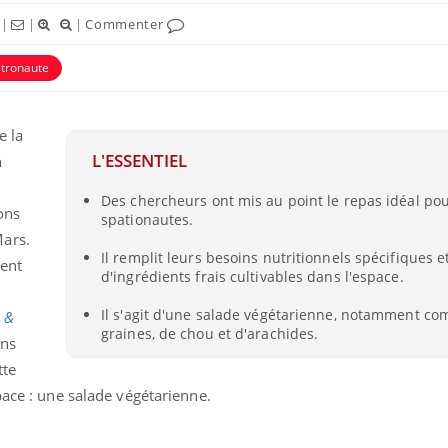
|
|
|
Commenter
ence en fer : comprendre pour
tube
stronaute
Youtube
venir
gue, irritabilité, brouillard mental ou
e alopécie… Les symptômes de la
e la
nce en fer sont multiples ce qui la rend
L'ESSENTIEL
n
Insuline & Charge ment
Youtube
Des chercheurs ont mis au point le repas idéal pou
Yout
osait en parler??
ons
spationautes.
Mars.
En 2026, l'insuline dans l
Il remplit leurs besoins nutritionnels spécifiques 
reste entourée d'idées re
ment
d'ingrédients frais cultivables dans l'espace.
patients comme parfois ch
Il s'agit d'une salade végétarienne, notamment c
 &
graines, de chou et d'arachides.
ins
tte
pace : une salade végétarienne.