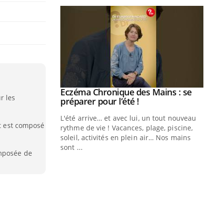
ale : et si on
Eczéma Chronique des Mains : se
Youtube
r les
ube
Youtube
préparer pour l’été !
e diabète de type 2
L'été arrive… et avec lui, un tout nouveau
et est composé
çues chez les
rythme de vie ! Vacances, plage, piscine,
ez les soignants.
soleil, activités en plein air… Nos mains
sont ...
omposée de
Di
You
Le 
nom
dia
défi