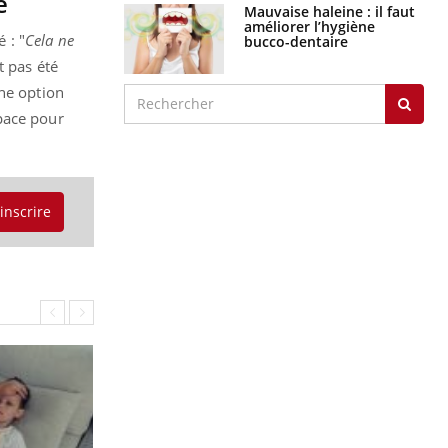
e
Mauvaise haleine : il faut
améliorer l’hygiène
 : "
Cela ne
bucco-dentaire
t pas été
une option
pace pour
'inscrire