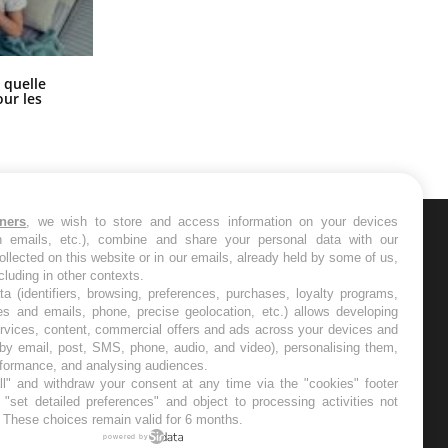
Syndrome métabolique : quels sont
 quelle
les meilleurs exercices physiques ?
ur les
tners
, we wish to store and access information on your devices
in emails, etc.), combine and share your personal data with our
ER
ollected on this website or in our emails, already held by some of us,
ncluding in other contexts.
ta (identifiers, browsing, preferences, purchases, loyalty programs,
s les semaines les meilleures
es and emails, phone, precise geolocation, etc.) allows developing
ervices, content, commercial offers and ads across your devices and
 by email, post, SMS, phone, audio, and video), personalising them,
rformance, and analysing audiences.
l" and withdraw your consent at any time via the "cookies" footer
"set detailed preferences" and object to processing activities not
. These choices remain valid for 6 months.
RE
powered by