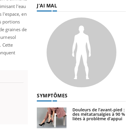
J'AI MAL
imisant l’eau
s l'espace, en
s portions
de graines de
ournesol
. Cette
manquent
SYMPTÔMES
Douleurs de l’avant-pied :
des métatarsalgies à 90 %
liées à problème d’appui