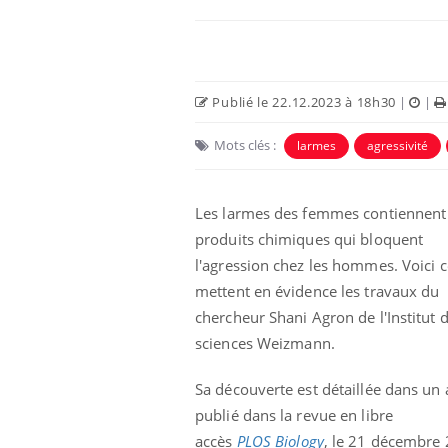
Publié le 22.12.2023 à 18h30
|
|
Mots clés :
larmes
agressivité
Les larmes des femmes contiennent
produits chimiques qui bloquent
l'agression chez les hommes.
Voici 
mettent en évidence les travaux du
chercheur Shani
Agron
de l'Institut 
sciences
Weizmann
.
Sa découverte est détaillée dans un a
publié dans la revue en libre
Youtube
 Mains : se
Diabète & Ramadan 2026
Un 
Youtube
You
outube
fac
accès
PLOS
Biology
, le 21 décembre