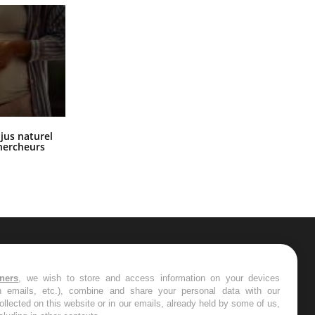
Comment oublier les écrans en
 jus naturel
vacances ?
chercheurs
ER
tners
, we wish to store and access information on your devices
in emails, etc.), combine and share your personal data with our
s les semaines les meilleures
ollected on this website or in our emails, already held by some of us,