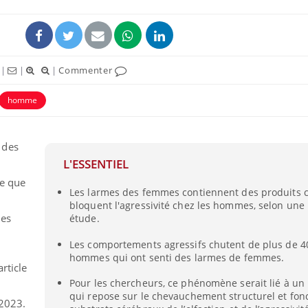
|
|
|
Commenter
homme
 des
L'ESSENTIEL
ce que
Les larmes des femmes contiennent des produits 
bloquent l'agressivité chez les hommes, selon une
des
étude.
Les comportements agressifs chutent de plus de 4
hommes qui ont senti des larmes de femmes.
rticle
Pour les chercheurs, ce phénomène serait lié à u
« jumeau numérique » pour
tube
qui repose sur le chevauchement structurel et fon
iliter l’accès à la médecine
 2023.