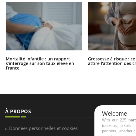
Mortalité infantile : un rapport
Grossesse à risque : ce
s’interroge sur son taux élevé en
attire l'attention des 
France
À PROPOS
NEWSLETT
Welcome
With our 225
par
(cookies, pixels 
Recevez toute
Données personnelles et cookies
partners, whether c
infos santé