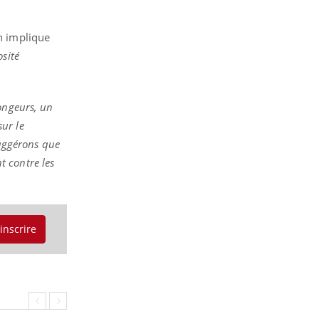
in implique
sité
ongeurs, un
ur le
ggérons que
t contre les
'inscrire