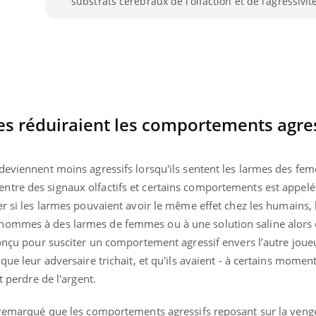
substrats cérébraux de l’olfaction et de l’agressivit
Youtube
ventive
établissement lié à un groupe
ualiste innove en matière de bilan de
é : l'utilisation d'un « jumeau
érique » permet ...
s réduiraient les comportements agres
deviennent moins agressifs lorsqu'ils sentent les larmes des feme
entre des signaux olfactifs et certains comportements est appelé
r si les larmes pouvaient avoir le même effet chez les humains, 
hommes à des larmes de femmes ou à une solution saline alors q
onçu pour susciter un comportement agressif envers l’autre joue
que leur adversaire trichait, et qu'ils avaient - à certains moment
t perdre de l'argent.
a remarqué que les comportements agressifs reposant sur la ven