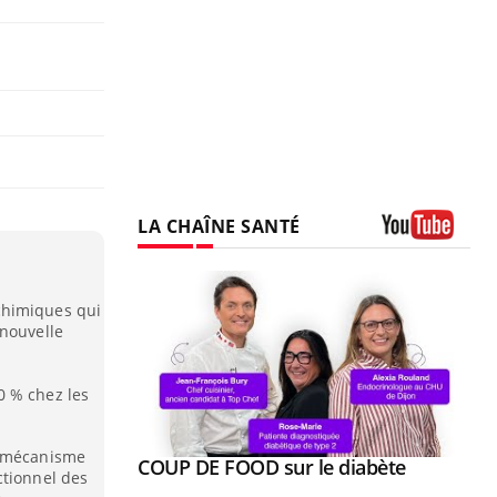
LA CHAÎNE SANTÉ
Youtube
chimiques qui
 nouvelle
0 % chez les
n mécanisme
Youtube
COUP DE FOOD sur le diabète
Quand l’entreprise mise sur le bien
Youtube
Youtube
ctionnel des
Youtube
être global