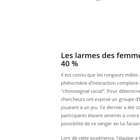
Le Ramadan approche, et, pour de
pré
un tout nouveau
nombreuses personnes atteintes de
Un 
lage, piscine,
diabète, c'est une période de questions, de
mut
air… Nos mains
défis, mais ...
sant
num
Les larmes des femme
40
%
Il est connu que les rongeurs mâles 
phénomène d'
interaction complexe 
"
chimiosignal social"
.
Pour détermine
chercheurs ont exposé un groupe d'
jouaient à un jeu.
Ce dernier a été c
participants étaient amenés à croire 
possibilité de se venger en lui faisan
Lors de cette expérience, l'équipe 