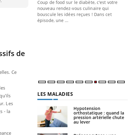
é.
Coup de food sur le diabète, c'est votre
"Les rendez-vous de la santé et de la
nouveau rendez-vous culinaire qui
qualité de vie au travail" de Pourquoi
bouscule les idées reçues ! Dans cet
Docteur reçoivent Régis Blugeon, DRH et
épisode, une ...
directeur ...
Ec
You
quo
Dan
sifs de
der
com
et é
lles. Ce
les
LES MALADIES
u'ils
ur.
Les
Hypotension
s - la
orthostatique : quand la
pression artérielle chute
au lever
geance