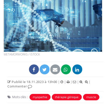
METAMORWORKS / ISTOCK
Publié le 18.11.2023 à 13h00
|
|
|
|
|
Commenter
Mots clés :
myopathie
thérapie génique
muscle