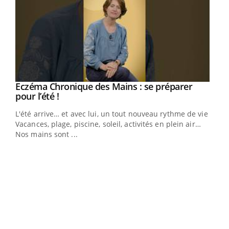
Eczéma Chronique des Mains : se préparer
Youtube
Youtube
pour l’été !
L'été arrive… et avec lui, un tout nouveau rythme de vie !
Vacances, plage, piscine, soleil, activités en plein air…
Nos mains sont ...
Dia
You
Le 
pers
ques