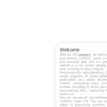
Welcome
With our 225
partners
, we wish t
your devices (cookies, pixels in
your personal data with our par
website or in our emails, alread
later, including in other contexts.
Processing this data (identifiers,
loyalty programs, IP, postal add
geolocation, etc.) allows devel
content, commercial offers an
screens (including by email, pos
personalising them, measuring t
audiences.
You can "accept all" and withdraw
"cookies" footer link
. You can al
object to processing activitie