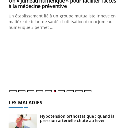
Un « jumeau numérique » pour faciliter l’accès
Youtube
Youtube
à la médecine préventive
Un établissement lié à un groupe mutualiste innove en
e
matière de bilan de santé : l'utilisation d'un « jumeau
numérique » permet ...
COU
You
Coup
vous
épis
LES MALADIES
Hypotension orthostatique : quand la
pression artérielle chute au lever