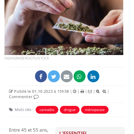
HIGHGRADEROOTS/ISTOCK
Publié le 01.10.2023 à 15h58
|
|
|
|
|
Commenter
Mots clés :
cannabis
drogue
ménopause
Entre 45 et 55 ans,
L'ESSENTIEL