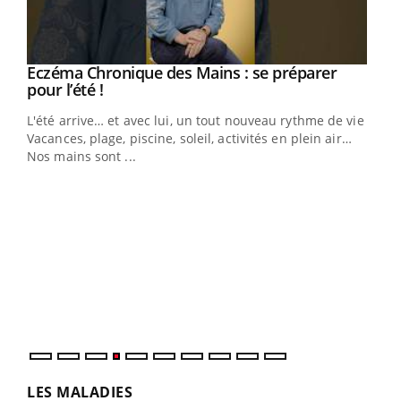
Eczéma Chronique des Mains : se préparer
Youtube
Youtube
pour l’été !
L'été arrive… et avec lui, un tout nouveau rythme de vie !
Vacances, plage, piscine, soleil, activités en plein air…
Nos mains sont ...
Dia
You
Le 
pers
ques
LES MALADIES