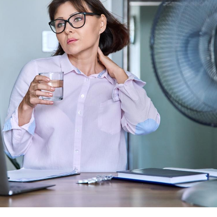
Le Viagra pourrait-il
Le smart
freiner la propagation du
l'appren
cancer ?
lecture 
Pourquoi manger moins
Mordue 
de protéines pourrait
vacances
finalement être bénéfique
le coma
Grossesse et chaleur : ce
Mordue 
que dit la science
barracud
secouru
réflexe 