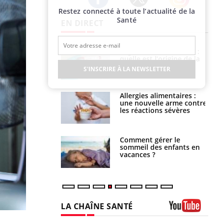
Restez connecté à toute l’actualité de la
Twitter
Facebook
Instagram
Santé
EN DIRECT
phone nuit-il à
Légionellose en Suisse :
tissage de la
quelle est l’origine de la
?
contamination ?
S'INSCRIRE À LA NEWSLETTER
par une tique en
Allergies alimentaires :
, elle reste dans
une nouvelle arme contre
 pendant 42 jours
les réactions sévères
par un
Comment gérer le
a, une petite fille
sommeil des enfants en
e grâce à un
vacances ?
essentiel
LA CHAÎNE SANTÉ
Youtube