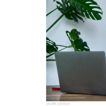
VIH : la fin du comprimé
tous les jours se profile-t-
elle enfin ?
Pourquoi votre ventre
gâche-t-il les premiers
jours de vos vacances ?
Fortes chaleurs :
pourquoi le risque de
noyade grimpe-t-il ?
VALERIY_G/ISTOCK