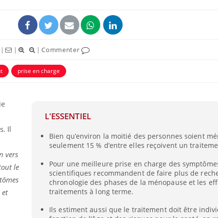
|
|
|
Commenter
t
prise en charge
ence en fer : comprendre pour
Insuline & Charge ment
tube
Youtube
Youtube
Yout
venir
osait en parler??
ie
L'ESSENTIEL
gue, irritabilité, brouillard mental ou
En 2026, l'insuline dans l
e alopécie… Les symptômes de la
reste entourée d'idées re
. Il
Bien qu’environ la moitié des personnes soient m
nce en fer sont multiples ce qui la rend
patients comme parfois ch
seulement 15 % d’entre elles reçoivent un traiteme
n vers
Pour une meilleure prise en charge des symptôme
tout le
scientifiques recommandent de faire plus de reche
ptômes
chronologie des phases de la ménopause et les eff
traitements à long terme.
 et
Ils estiment aussi que le traitement doit être indiv
,