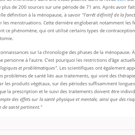
 plus de 200 sources sur une période de 71 ans. Après avoir fait
lle définition à la ménopause, à savoir
"l'arrêt définitif de la fonc
ur les menstruations. Cette dernière engloberait notamment les
vant ce phénomène, qui ont utilisé certains types de contracepti
ctomie.
connaissances sur la chronologie des phases de la ménopause. À 
e personne à l'autre. C’est pourquoi les restrictions d'âge actuell
llogiques et problématiques".
Les scientifiques ont également appe
les problèmes de santé liés aux traitements, qui vont des thérapi
r les produits végétaux, sur des périodes suffisamment longues
 que la prescription et le suivi des traitements doivent être individ
mpte des effets sur la santé physique et mentale, ainsi que des risq
e de santé pertinent."