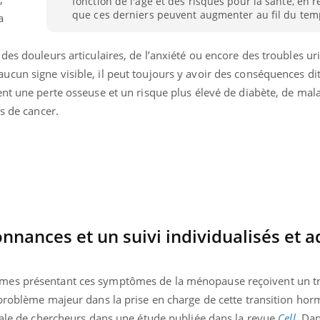
fonction de l'âge et des risques pour la santé, en 
que ces derniers peuvent augmenter au fil du tem
a
des douleurs articulaires, de l’anxiété ou encore des troubles uri
cun signe visible, il peut toujours y avoir des conséquences di
ent une perte osseuse et un risque plus élevé de diabète, de mal
s de cancer.
nances et un suivi individualisés et 
mes présentant ces symptômes de la ménopause reçoivent un t
problème majeur dans la prise en charge de cette transition hor
onale de chercheurs dans une étude publiée dans la revue
Cell
. Da