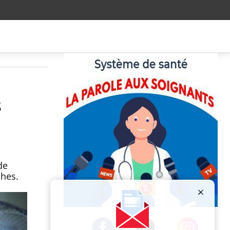
s
de
ches.
Publicité