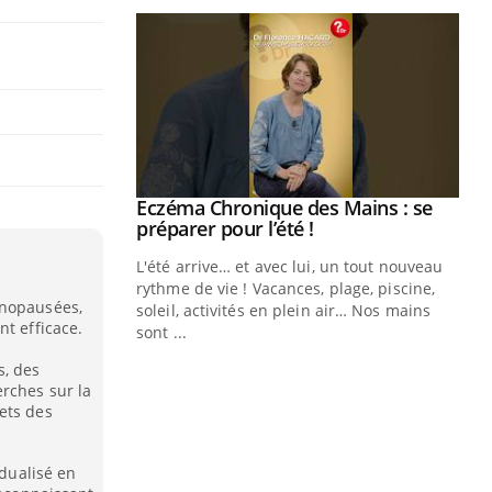
ale : et si on
Eczéma Chronique des Mains : se
Youtube
ube
Youtube
préparer pour l’été !
e diabète de type 2
L'été arrive… et avec lui, un tout nouveau
çues chez les
rythme de vie ! Vacances, plage, piscine,
énopausées,
ez les soignants.
soleil, activités en plein air… Nos mains
nt efficace.
sont ...
Di
You
s, des
rches sur la
Le 
ets des
nom
dia
défi
idualisé en