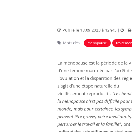
Publié le 18.09.2023 à 12h45
|
|
Mots clés :
ménopause
traitemen
Eczéma Chronique des Mains :
Car
Youtube
You
Youtube
expliquer ma maladie
pré
La ménopause est la période de la v
d'une femme marquée par l'arrêt de
Il y a des sujets qui sont faciles à aborder...
Fati
d'autres non ! D'un côté, poser des
mêm
l'ovulation et la disparition des règles
questions sur la maladie d'un proche c'est
care
s'agit d'une étape naturelle du
montrer ...
...
vieillissement reproductif.
"Le chemi
la ménopause n'est pas difficile pour 
monde, mais pour certaines, les sym
peuvent être graves, voire invalidants,
perturber le travail et la famille"
, ont
indiqué des scientifiques australiens