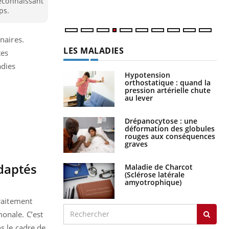
reconnaissant
ps.
naires.
LES MALADIES
tes
adies
Hypotension
orthostatique : quand la
pression artérielle chute
au lever
Drépanocytose : une
déformation des globules
rouges aux conséquences
graves
adaptés
Maladie de Charcot
(Sclérose latérale
amyotrophique)
raitement
monale. C’est
ns le cadre de