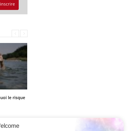
'inscrire
Le Viagra pourrait-il freiner la
uoi le risque
propagation du cancer ?
?
elcome