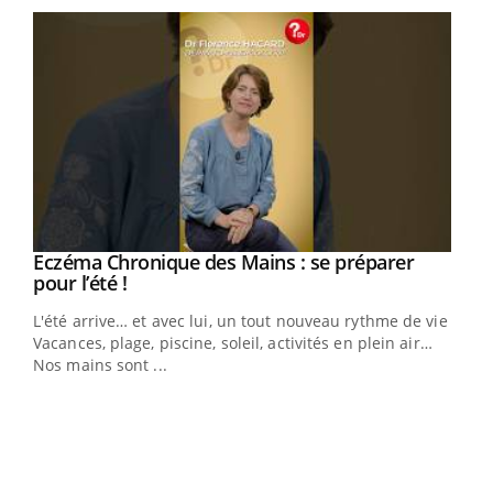
Eczéma Chronique des Mains : se préparer
Youtube
Youtube
pour l’été !
L'été arrive… et avec lui, un tout nouveau rythme de vie !
Vacances, plage, piscine, soleil, activités en plein air…
Nos mains sont ...
Dia
You
Le 