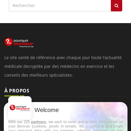
Le site santé de référence avec chaque jour toute l'actualité
médicale decryptée par des médecins en exercice et les
conseils des meilleurs spécialistes.
À PROPOS
Données personnelles et cookies
Welcome
Qui sommes-nous
With our 225
partners
, we wish to store and access information on
Conditions d'utilisation
your devices (cookies, pixels in emails, etc.), combine and share
your personal data with our partners, whether collected on this