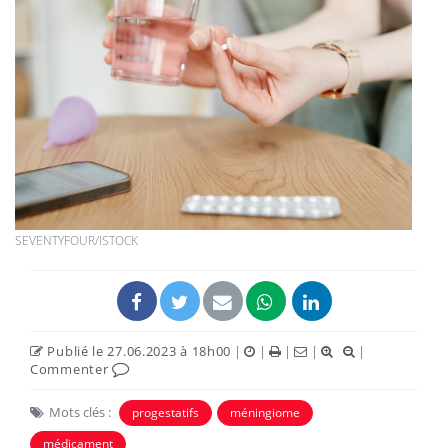
SEVENTYFOUR/ISTOCK
Publié le 27.06.2023 à 18h00
|
|
|
|
|
Commenter
Mots clés :
progestatifs
méningiome
médicament