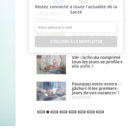
Restez connecté à toute l’actualité de la
Twitter
Facebook
Instagram
Santé
EN DIRECT
unya, dengue,
La sieste empêche-t-elle
e : que se passe-
de dormir la nuit ?
s le sud de la
S'INSCRIRE À LA NEWSLETTER
icaments GLP-1
VIH : la fin du comprimé
t-ils aussi les os
tous les jours se profile-t-
elle enfin ?
alovirus : ce qui
Pourquoi votre ventre
ans la prise en
gâche-t-il les premiers
des femmes
jours de vos vacances ?
es