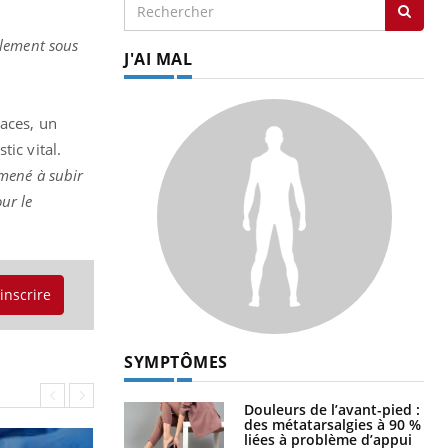
alement sous
J'AI MAL
caces, un
ic vital.
amené à subir
ur le
'inscrire
SYMPTÔMES
Douleurs de l’avant-pied :
des métatarsalgies à 90 %
liées à problème d’appui