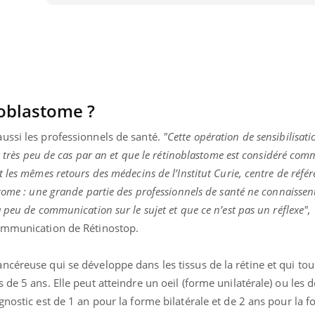
noblastome ?
ussi les professionnels de santé.
"Cette opération de sensibilisati
 a très peu de cas par an et que le rétinoblastome est considéré co
 les mêmes retours des médecins de l’Institut Curie, centre de réfé
tome : une grande partie des professionnels de santé ne connaissent
 peu de communication sur le sujet et que ce n’est pas un réflexe",
communication de Rétinostop.
nd l’entreprise mise sur le bien
Eczéma chronique des
tube
Youtube
ncéreuse qui se développe dans les tissus de la rétine et qui to
Youtube
Youtu
e global
quotidien (3/3)
 de 5 ans. Elle peut atteindre un oeil (forme unilatérale) ou les 
 rendez-vous de la santé et de la
Dans cette vidéo, le Dr In
gnostic est de 1 an pour la forme bilatérale et de 2 ans pour la 
ité de vie au travail" de Pourquoi
dermatologue à Paris, vo