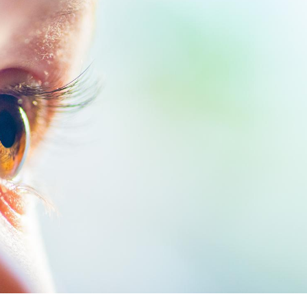
Chikung
West Nil
t-il dan
France ?
Les méd
protègen
?
Cytomég
change d
charge 
enceint