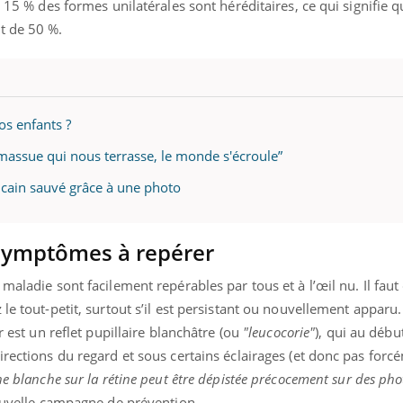
t 15 % des formes unilatérales sont héréditaires, ce qui signifie q
teur reçoivent Régis Blugeon, DRH et
comment protéger vos ma
cteur ...
et éviter les ...
t de 50 %.
s enfants ?
 massue qui nous terrasse, le monde s'écroule”
icain sauvé grâce à une photo
 symptômes à repérer
maladie sont facilement repérables par tous et à l’œil nu. Il faut
le tout-petit, surtout s’il est persistant ou nouvellement apparu.
r est un reflet pupillaire blanchâtre (ou
"leucocorie"
), qui au débu
irections du regard et sous certains éclairages (et donc pas forc
he blanche sur la rétine peut être dépistée précocement sur des pho
ouvelle campagne de prévention.