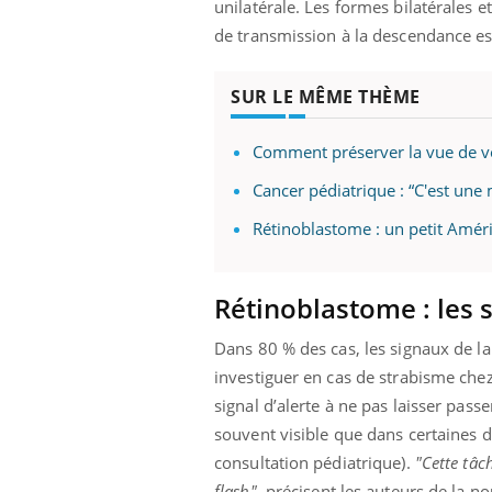
unilatérale. Les formes bilatérales e
ère de bilan de
Doc
épisode, une ...
« jumeau
dire
de transmission à la descendance es
SUR LE MÊME THÈME
Comment préserver la vue de vo
Cancer pédiatrique : “C'est une
Rétinoblastome : un petit Amér
Rétinoblastome : les
Dans 80 % des cas, les signaux de la 
investiguer en cas de strabisme chez 
signal d’alerte à ne pas laisser passe
souvent visible que dans certaines d
consultation pédiatrique).
"Cette tâc
flash",
précisent les auteurs de la n