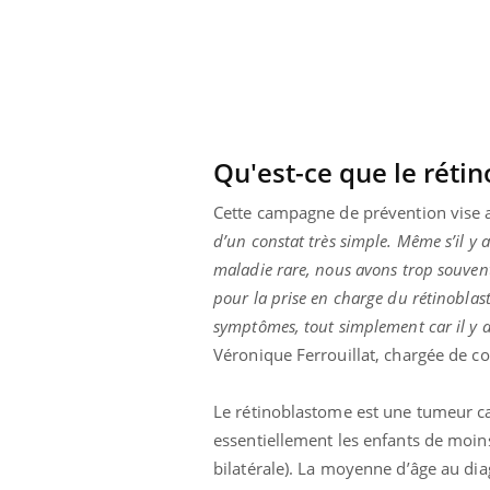
Qu'est-ce que le réti
Cette campagne de prévention vise a
d’un constat très simple. Même s’il y
maladie rare, nous avons trop souvent
pour la prise en charge du rétinoblas
symptômes, tout simplement car il y a
Véronique Ferrouillat, chargée de 
Youtube
ue » pour
COUP DE FOOD sur le diabète
Qua
Youtube
You
Le rétinoblastome est une tumeur ca
médecine
êtr
Coup de food sur le diabète, c'est votre
essentiellement les enfants de moins
"Les
nouveau rendez-vous culinaire qui
bilatérale). La moyenne d’âge au dia
 groupe
qual
bouscule les idées reçues ! Dans cet