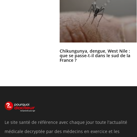
Chikungunya, dengue, West Nile :
que se passe-t-il dans le sud de la
France ?
Le site santé de référence avec chaque jour toute l'actualité
médicale decryptée par des médecins en exercice et les