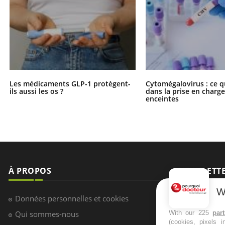
Les médicaments GLP-1 protègent-
Cytomégalovirus : ce q
ils aussi les os ?
dans la prise en char
enceintes
À PROPOS
NEWSLETT
W
Recevez toute
Données personnelles et cookies
infos santé
With our 225
par
Qui sommes-nous
(cookies, pixels 