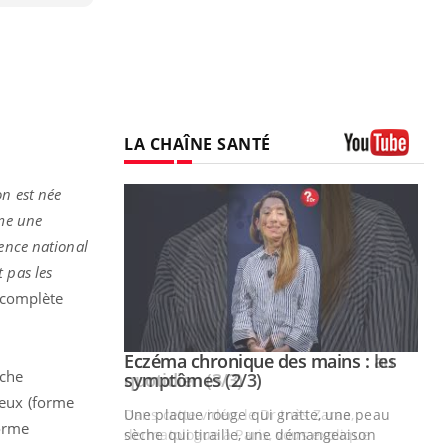
LA CHAÎNE SANTÉ
Youtube
on est née
mme une
rence national
 pas les
complète
 mains : au
Eczéma chronique des mains : les
Youtube
uche
be
Youtube
symptômes (2/3)
deux (forme
ès Zaraa,
Une plaque rouge qui gratte, une peau
forme
us explique
sèche qui tiraille, une démangeaison