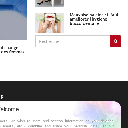
Mauvaise haleine : il faut
améliorer l’hygiène
bucco-dentaire
La sieste empêche-t-elle de dormir
ui change
la nuit ?
ge des femmes
ER
elcome
s les semaines les meilleures
tners
, we wish to store and access information on your devices
in emails, etc.), combine and share your personal data with our