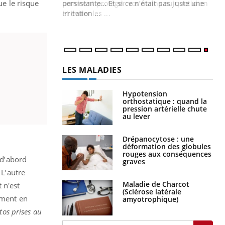
ue le risque
ins au quotidien
persistante… Et si ce n'était pas juste une
irritation ...
LES MALADIES
Hypotension
orthostatique : quand la
pression artérielle chute
au lever
Drépanocytose : une
déformation des globules
rouges aux conséquences
 d’abord
graves
 L’autre
Maladie de Charcot
t n'est
(Sclérose latérale
ément en
amyotrophique)
tos prises au