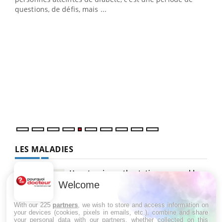
questions, de défis, mais ...
Un « jumeau numérique » pour faciliter l’accès
COU
Youtube
You
Youtube
à la médecine préventive
Coup
Un établissement lié à un groupe mutualiste innove en
vous
matière de bilan de santé : l'utilisation d'un « jumeau
épis
numérique » permet ...
LES MALADIES
Hypotension orthostatique : quand la
pression artérielle chute au lever
Welcome
With our 225
partners
, we wish to store and access information on
your devices (cookies, pixels in emails, etc.), combine and share
Drépanocytose : une déformation des
your personal data with our partners, whether collected on this