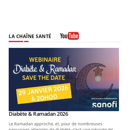
LA CHAÎNE SANTÉ
Youtube
Youtube
Diabète & Ramadan 2026
Youtube
Le Ramadan approche, et, pour de nombreuses
personnes atteintes de diabète, c'est une période de