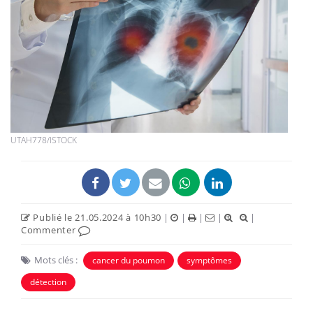
UTAH778/ISTOCK
Publié le 21.05.2024 à 10h30
|
|
|
|
|
Commenter
Mots clés :
cancer du poumon
symptômes
détection