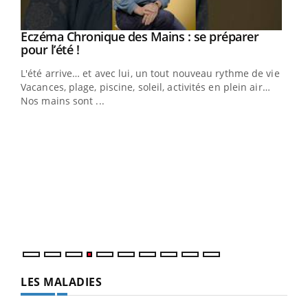
Eczéma Chronique des Mains : se préparer
Youtube
Youtube
pour l’été !
L'été arrive… et avec lui, un tout nouveau rythme de vie !
Vacances, plage, piscine, soleil, activités en plein air…
Nos mains sont ...
Dia
You
Le 
pers
ques
LES MALADIES