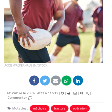
JACOB WACKERHAUSEN/ISTOCK
Publié le 23.09.2023 à 11h30
|
|
|
|
|
Commenter
Mots clés :
mâchoire
fracture
opération