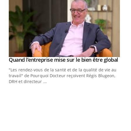
Yout
Quand l’entreprise mise sur le bien être global
Youtube
ndez-
"Les rendez-vous de la santé et de la qualité de vie au
cet
travail" de Pourquoi Docteur reçoivent Régis Blugeon,
DRH et directeur ...
Ecz
You
(3/3
Dans
vous