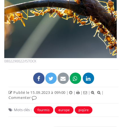
0802290022/ISTOCK
Publié le 15.09.2023 à 09h00
|
|
|
|
|
Commenter
Mots clés :
fourmis
europe
piqûre