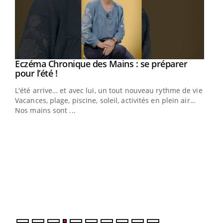
Eczéma Chronique des Mains : se préparer
Youtube
Youtube
pour l’été !
L'été arrive… et avec lui, un tout nouveau rythme de vie !
Vacances, plage, piscine, soleil, activités en plein air…
Nos mains sont ...
Dia
You
Le 
pers
ques