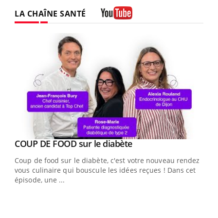
LA CHAÎNE SANTÉ
Youtube
Youtube
cès
COUP DE FOOD sur le diabète
Youtube
Coup de food sur le diabète, c'est votre nouveau rendez-
 en
vous culinaire qui bouscule les idées reçues ! Dans cet
u
épisode, une ...