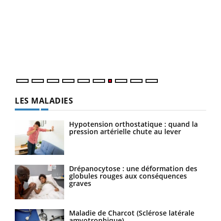
Qua
You
"Les
trav
DRH 
LES MALADIES
Hypotension orthostatique : quand la
pression artérielle chute au lever
Drépanocytose : une déformation des
globules rouges aux conséquences
graves
Maladie de Charcot (Sclérose latérale
amyotrophique)